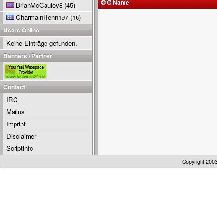
Name
BrianMcCauley8
(45)
CharmainHenn197
(16)
Users Online
Keine Einträge gefunden.
Banners / Partner
Contact
IRC
Mailus
Imprint
Disclaimer
Scriptinfo
Copyright 200