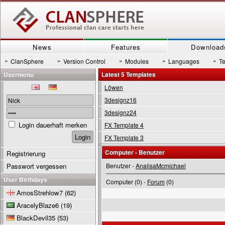
News
Features
Download
»
»
»
»
»
ClanSphere
Version Control
Modules
Languages
T
Usermenu
Latest 5 Templates
Löwen
3designz16
3designz24
Login dauerhaft merken
FX Template 4
FX Template 3
Computer - Benutzer
Registrierung
Passwort vergessen
Benutzer -
AnalisaMcmichael
User Birthdays
Computer (0) -
Forum
(0)
AmosStrehlow7
(62)
AracelyBlaze6
(19)
BlackDevil35
(53)