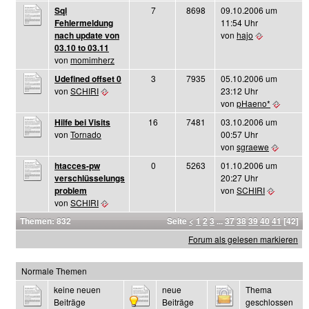
Sql
7
8698
09.10.2006 um
Fehlermeldung
11:54 Uhr
nach update von
von
hajo
03.10 to 03.11
von
momimherz
Udefined offset 0
3
7935
05.10.2006 um
von
SCHIRI
23:12 Uhr
von
pHaeno*
Hilfe bei Visits
16
7481
03.10.2006 um
von
Tornado
00:57 Uhr
von
sgraewe
htacces-pw
0
5263
01.10.2006 um
verschlüsselungs
20:27 Uhr
problem
von
SCHIRI
von
SCHIRI
Themen: 832
Seite
<
1
2
3
...
37
38
39
40
41
[42]
Forum als gelesen markieren
Normale Themen
keine neuen
neue
Thema
Beiträge
Beiträge
geschlossen