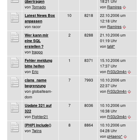
übertragen
18:21 Uhr
von
Tornado
von
Ramires
Latest News Box
10
8218
22.10.2006 um
anpassen
12:18 Uhr
von racor
von
Ramires
Wer kann mir
2
8288
21.10.2006 um
eine SQL
01:19 Uhr
erstellen ?
von
taM*
von
trappo
Fehler meldung
1
8371
15.10.2006 um
bitte helfen
17:37 Uhr
von
Eric
von
Fr33z3m4n
clans_name
7
7993
10.10.2006 um
begrenzung
22:37 Uhr
von globalteam-
von
Fr33z3m4n
dom
Update 321 auf
7
8036
10.10.2006 um
322
16:38 Uhr
von
Fighter21
von
Fr33z3m4n
[PHP] include()
8
8864
10.10.2006 um
von
Twins
04:28 Uhr
von
pHaeno*