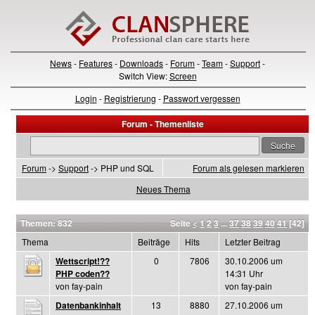
News
-
Features
-
Downloads
-
Forum
-
Team
-
Support
-
Switch View:
Screen
Login
-
Registrierung
-
Passwort vergessen
Forum - Themenliste
Forum
->
Support
-> PHP und SQL
Forum als gelesen markieren
Neues Thema
Themen: 832
Seite
<
1
2
3
...
37
38
39
40
41
[42]
Thema
Beiträge
Hits
Letzter Beitrag
Wettscript!??
0
7806
30.10.2006 um
PHP coden??
14:31 Uhr
von fay-pain
von fay-pain
Datenbankinhalt
13
8880
27.10.2006 um