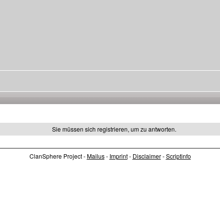
Sie müssen sich registrieren, um zu antworten.
ClanSphere Project -
Mailus
-
Imprint
-
Disclaimer
-
Scriptinfo