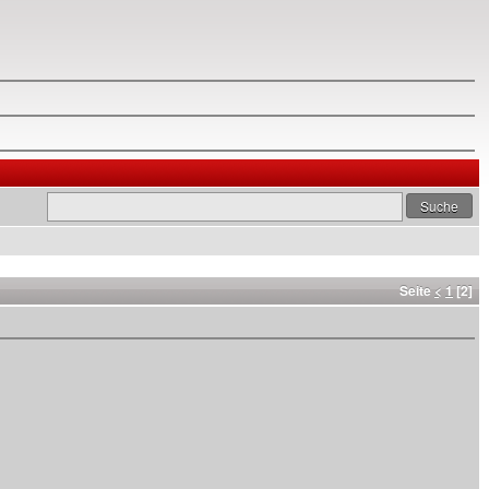
Seite
<
1
[2]