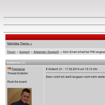
Nächstes Thema ->
Forum
->
Support
->
Allgemein (Support)
-> Kein Email erhalt bei PW verges
Antworten: 21
Fragrance
# Antwort: 21 - 17.02.2014 um 13:13 Uhr
Thread-Ersteller
Eben nicht! Ich weiß langsam nicht mehr wei
Rock the board