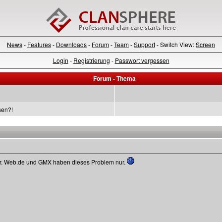
News
-
Features
-
Downloads
-
Forum
-
Team
-
Support
- Switch View:
Screen
Login
-
Registrierung
-
Passwort vergessen
Forum - Thema
sen?!
ter. Web.de und GMX haben dieses Problem nur.