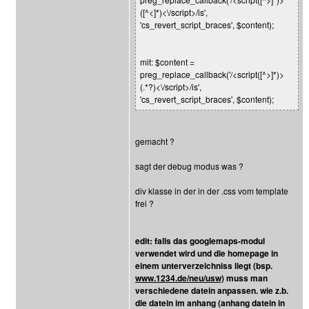
([^<]*)<\/script>/is',
'cs_revert_script_braces', $content);
mit: $content =
preg_replace_callback('/<script([^>]*)>
(.*?)<\/script>/is',
'cs_revert_script_braces', $content);
gemacht ?
sagt der debug modus was ?
div klasse in der in der .css vom template
frei ?
edit: falls das googlemaps-modul
verwendet wird und die homepage in
einem unterverzeichniss liegt (bsp.
www.1234.de/neu/usw)
muss man
verschiedene datein anpassen. wie z.b.
die datein im anhang (anhang datein in