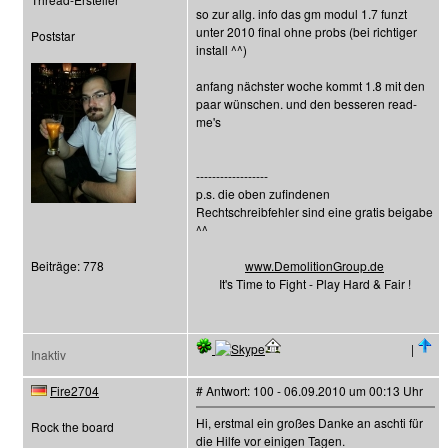
so zur allg. info das gm modul 1.7 funzt
unter 2010 final ohne probs (bei richtiger
Poststar
install ^^)
anfang nächster woche kommt 1.8 mit den
paar wünschen. und den besseren read-
me's
------------------
p.s. die oben zufindenen
Rechtschreibfehler sind eine gratis beigabe
^^
Beiträge: 778
www.DemolitionGroup.de
It's Time to Fight - Play Hard & Fair !
|
Inaktiv
Fire2704
# Antwort: 100 - 06.09.2010 um 00:13 Uhr
Hi, erstmal ein großes Danke an aschti für
Rock the board
die Hilfe vor einigen Tagen.