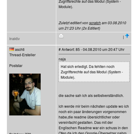
Zugriffsrechte auf das Modul (System -
Module).
Zuletzt editiert von
scratch
am 03.08.2010
um 21:23 Uhr (2x Editiert)
|
Inaktiv
aschti
# Antwort: 85 - 04.08.2010 um 20:47 Uhr
Thread-Ersteller
naja
Poststar
Hat sich erledigt. Da fehlten noch
Zugriffsrechte auf das Modul (System -
Module).
die sache sah ich als selbstverständlich.
ich werde mir beim nächsten update wo ich
noch ein paar änderungen vorgenommen
habe,die readme übersichtlicher oder
vereinfacht gestalten. Das mit der
Englischen Readme war ein schuss in den
Ofen da ich den Google-Übersetzer nahm