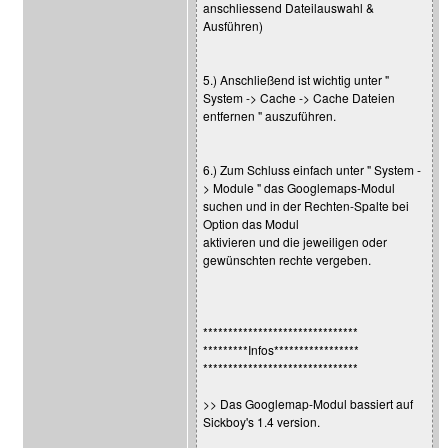
anschliessend Dateilauswahl &
Ausführen)
5.) Anschließend ist wichtig unter "
System -> Cache -> Cache Dateien
entfernen " auszuführen.
6.) Zum Schluss einfach unter " System -
> Module " das Googlemaps-Modul
suchen und in der Rechten-Spalte bei
Option das Modul
aktivieren und die jeweiligen oder
gewünschten rechte vergeben.
*******************************
*********Infos*****************
*******************************
>> Das Googlemap-Modul bassiert auf
Sickboy's 1.4 version.