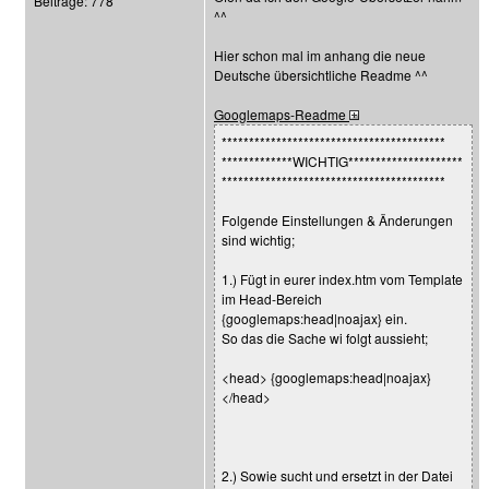
Beiträge: 778
^^
Hier schon mal im anhang die neue
Deutsche übersichtliche Readme ^^
Googlemaps-Readme
*****************************************
*************WICHTIG*********************
*****************************************
Folgende Einstellungen & Änderungen
sind wichtig;
1.) Fügt in eurer index.htm vom Template
im Head-Bereich
{googlemaps:head|noajax} ein.
So das die Sache wi folgt aussieht;
<head> {googlemaps:head|noajax}
</head>
2.) Sowie sucht und ersetzt in der Datei