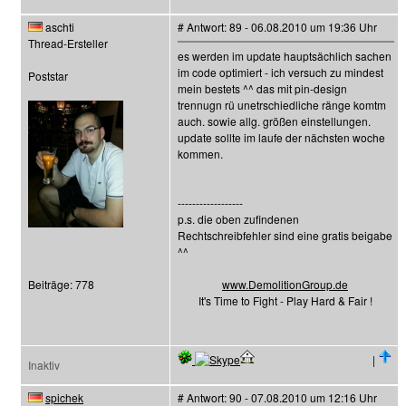
aschti
# Antwort: 89 - 06.08.2010 um 19:36 Uhr
Thread-Ersteller
es werden im update hauptsächlich sachen
im code optimiert - ich versuch zu mindest
Poststar
mein bestets ^^ das mit pin-design
trennugn rü unetrschiedliche ränge komtm
auch. sowie allg. größen einstellungen.
update sollte im laufe der nächsten woche
kommen.
------------------
p.s. die oben zufindenen
Rechtschreibfehler sind eine gratis beigabe
^^
Beiträge: 778
www.DemolitionGroup.de
It's Time to Fight - Play Hard & Fair !
|
Inaktiv
spichek
# Antwort: 90 - 07.08.2010 um 12:16 Uhr