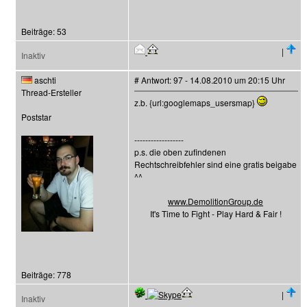
Beiträge: 53
|
Inaktiv
aschti
# Antwort: 97 - 14.08.2010 um 20:15 Uhr
Thread-Ersteller
z.b. {url:googlemaps_usersmap}
Poststar
------------------
p.s. die oben zufindenen
Rechtschreibfehler sind eine gratis beigabe
^^
www.DemolitionGroup.de
It's Time to Fight - Play Hard & Fair !
Beiträge: 778
|
Inaktiv