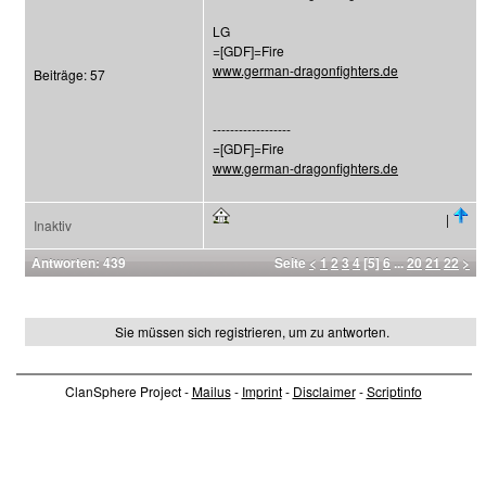
LG
=[GDF]=Fire
www.german-dragonfighters.de
Beiträge: 57
------------------
=[GDF]=Fire
www.german-dragonfighters.de
|
Inaktiv
Antworten: 439
Seite
<
1
2
3
4
[5]
6
...
20
21
22
>
Sie müssen sich registrieren, um zu antworten.
ClanSphere Project -
Mailus
-
Imprint
-
Disclaimer
-
Scriptinfo