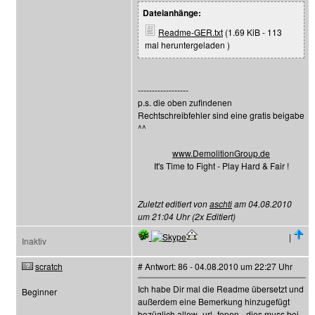
Dateianhänge:
Readme-GER.txt
(1.69 KiB - 113
mal heruntergeladen )
------------------
p.s. die oben zufindenen
Rechtschreibfehler sind eine gratis beigabe
^^
www.DemolitionGroup.de
It's Time to Fight - Play Hard & Fair !
Zuletzt editiert von
aschti
am 04.08.2010
um 21:04 Uhr (2x Editiert)
|
Inaktiv
scratch
# Antwort: 86 - 04.08.2010 um 22:27 Uhr
Ich habe Dir mal die Readme übersetzt und
Beginner
außerdem eine Bemerkung hinzugefügt
bezüglich allow_url_fopen - dies muss bei