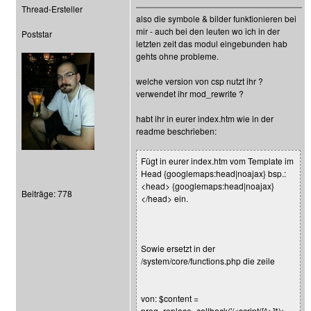
Thread-Ersteller
also die symbole & bilder funktionieren bei
mir - auch bei den leuten wo ich in der
Poststar
letzten zeit das modul eingebunden hab
gehts ohne probleme.
welche version von csp nutzt ihr ?
verwendet ihr mod_rewrite ?
habt ihr in eurer index.htm wie in der
readme beschrieben:
Fügt in eurer index.htm vom Template im
Head {googlemaps:head|noajax} bsp.:
<head> {googlemaps:head|noajax}
Beiträge: 778
</head> ein.
Sowie ersetzt in der
/system/core/functions.php die zeile
von: $content =
preg_replace_callback('/<script([^>]*)>