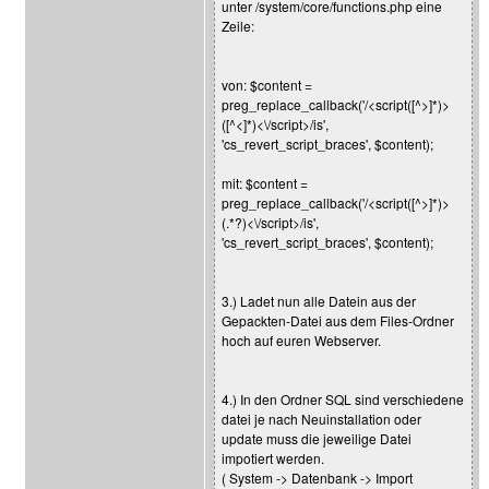
unter /system/core/functions.php eine
Zeile:
von: $content =
preg_replace_callback('/<script([^>]*)>
([^<]*)<\/script>/is',
'cs_revert_script_braces', $content);
mit: $content =
preg_replace_callback('/<script([^>]*)>
(.*?)<\/script>/is',
'cs_revert_script_braces', $content);
3.) Ladet nun alle Datein aus der
Gepackten-Datei aus dem Files-Ordner
hoch auf euren Webserver.
4.) In den Ordner SQL sind verschiedene
datei je nach Neuinstallation oder
update muss die jeweilige Datei
impotiert werden.
( System -> Datenbank -> Import