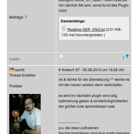
mir nämlich AN sein, sonst funzt das Plugin
nicht.
Beiträge: 7
Dateianhänge:
Readme-GER_ENG.txt
(3.51 KiB -
100 mal heruntergeladen )
|
Inaktiv
aschti
# Antwort: 87 - 05.08.2010 um 19:28 Uhr
Thread-Ersteller
ok & danke für die übersetzung ^^ werde es
mit der neuen version dann verknüpfen.
Poststar
es wird im nächsten plugin eine allg.
optimierung geben & einstellmöglichkeiten
der größen bzw sprechblasen usw.
------------------
p.s. die oben zufindenen
Rechtschreibfehler sind eine gratis beigabe