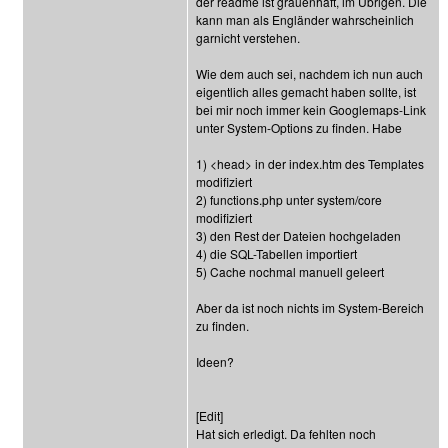
der readme ist grauenhaft, im Übrigen. Die
kann man als Engländer wahrscheinlich
garnicht verstehen.
Wie dem auch sei, nachdem ich nun auch
eigentlich alles gemacht haben sollte, ist
bei mir noch immer kein Googlemaps-Link
unter System-Options zu finden. Habe
1) <head> in der index.htm des Templates
modifiziert
2) functions.php unter system/core
modifiziert
3) den Rest der Dateien hochgeladen
4) die SQL-Tabellen importiert
5) Cache nochmal manuell geleert
Aber da ist noch nichts im System-Bereich
zu finden.
Ideen?
[Edit]
Hat sich erledigt. Da fehlten noch