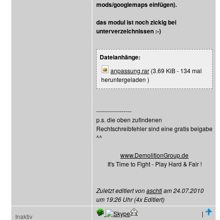
mods/googlemaps einfügen).
das modul ist noch zickig bei
unterverzeichnissen :-)
Dateianhänge:
anpassung.rar
(3.69 KiB - 134 mal
heruntergeladen )
------------------
p.s. die oben zufindenen
Rechtschreibfehler sind eine gratis beigabe
^^
www.DemolitionGroup.de
It's Time to Fight - Play Hard & Fair !
Zuletzt editiert von
aschti
am 24.07.2010
um 19:26 Uhr (4x Editiert)
|
Inaktiv