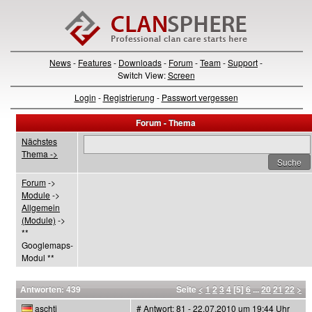
News
-
Features
-
Downloads
-
Forum
-
Team
-
Support
-
Switch View:
Screen
Login
-
Registrierung
-
Passwort vergessen
Forum - Thema
Nächstes
Thema ->
Forum
->
Module
->
Allgemein
(Module)
->
**
Googlemaps-
Modul **
Antworten: 439
Seite
<
1
2
3
4
[5]
6
...
20
21
22
>
aschti
# Antwort: 81 - 22.07.2010 um 19:44 Uhr