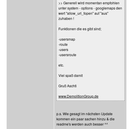
>> Generell wird momentan empfohlen
unter system - options - googlemaps den
wert "allow_url_fopen" auf "aus"
zuhaben !
Funktionen die es gibt sind;
-usersmap
-route
-users
-usersroute
etc.
Viel spaß damit
Gruß Aschti
www.DemolitionGroup.de
p.s. Wie gesagt im nächsten Update
kommen ein paar sachen hinzu & die
readme's werden auch besser ^^