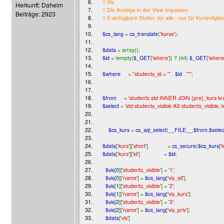
6.
// Vis
Herkunft: Daheim
7.
// Die Anzeige in der View anpassen
Beiträge: 2923
8.
// 3 verfügbare Stufen: für alle - nur für Kursmitglied
9.
10.
$cs_lang
=
cs_translate
(
'kurse'
);
11.
12.
$data
= array();
13.
$id
= !empty(
$_GET
[
'where'
]) ? (int)
$_GET
[
'where
14.
15.
$where
=
"students_id = '"
.
$id
.
"'"
;
16.
17.
18.
$from
=
'students std INNER JOIN {pre}_kurs krs
19.
$select
=
'std.students_visible AS students_visible,
20.
21.
22.
$cs_kurs
=
cs_sql_select
(
__FILE__
,
$from
,
$selec
23.
24.
$data
[
'kurs'
][
'short'
] =
cs_secure
(
$cs_kurs
[
'
25.
$data
[
'kurs'
][
'id'
] =
$id
;
26.
27.
$vis
[
0
][
'students_visible'
] =
'1'
;
28.
$vis
[
0
][
'name'
] =
$cs_lang
[
'vis_all'
];
29.
$vis
[
1
][
'students_visible'
] =
'2'
;
30.
$vis
[
1
][
'name'
] =
$cs_lang
[
'vis_kurs'
];
31.
$vis
[
2
][
'students_visible'
] =
'3'
;
32.
$vis
[
2
][
'name'
] =
$cs_lang
[
'vis_priv'
];
33.
$data
[
'vis'
]