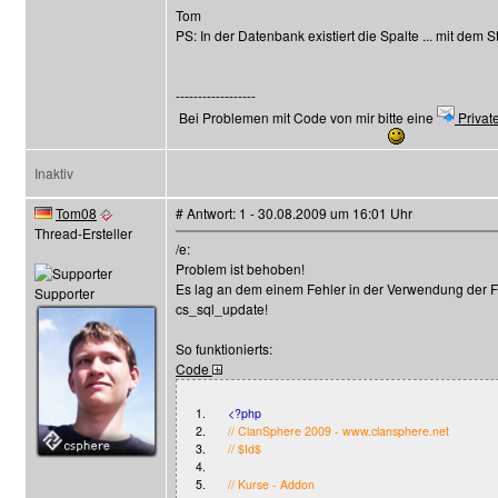
Tom
PS: In der Datenbank existiert die Spalte ... mit dem 
------------------
Bei Problemen mit Code von mir bitte eine
Privat
Inaktiv
Tom08
# Antwort: 1 - 30.08.2009 um 16:01 Uhr
Thread-Ersteller
/e:
Problem ist behoben!
Es lag an dem einem Fehler in der Verwendung der F
Supporter
cs_sql_update!
So funktionierts:
Code
1.
<?php
2.
// ClanSphere 2009 - www.clansphere.net
3.
// $Id$
4.
5.
// Kurse - Addon