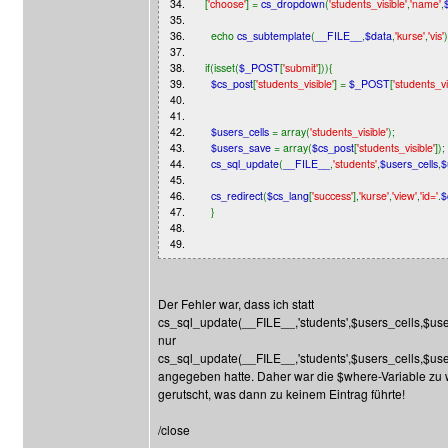
34.
[
'choose'
] =
cs_dropdown
(
'students_visible'
,
'name'
,
35.
36.
echo
cs_subtemplate
(
__FILE__
,
$data
,
'kurse'
,
'vis'
37.
38.
if(isset(
$_POST
[
'submit'
])){
39.
$cs_post
[
'students_visible'
] =
$_POST
[
'students_vi
40.
41.
42.
$users_cells
= array(
'students_visible'
);
43.
$users_save
= array(
$cs_post
[
'students_visible'
]);
44.
cs_sql_update
(
__FILE__
,
'students'
,
$users_cells
,
$
45.
46.
cs_redirect
(
$cs_lang
[
'success'
],
'kurse'
,
'view'
,
'id='
.
$
47.
}
48.
49.
Der Fehler war, dass ich statt
cs_sql_update(__FILE__,'students',$users_cells,$us
nur
cs_sql_update(__FILE__,'students',$users_cells,$us
angegeben hatte. Daher war die $where-Variable zu 
gerutscht, was dann zu keinem Eintrag führte!
/close