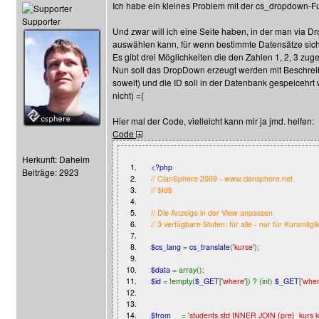
Ich habe ein kleines Problem mit der cs_dropdown-Fu
Supporter
Und zwar will ich eine Seite haben, in der man via 
auswählen kann, für wenn bestimmte Datensätze sich
Es gibt drei Möglichkeiten die den Zahlen 1, 2, 3 zug
Nun soll das DropDown erzeugt werden mit Beschreib
soweit) und die ID soll in der Datenbank gespeicehrt 
nicht) =(
Hier mal der Code, vielleicht kann mir ja jmd. helfen:
Code
Herkunft: Daheim
1.
<?php
Beiträge: 2923
2.
// ClanSphere 2009 - www.clansphere.net
3.
// $Id$
4.
5.
// Die Anzeige in der View anpassen
6.
// 3 verfügbare Stufen: für alle - nur für Kursmitgli
7.
8.
$cs_lang
=
cs_translate
(
'kurse'
);
9.
10.
$data
= array();
11.
$id
= !empty(
$_GET
[
'where'
]) ? (int)
$_GET
[
'wher
12.
13.
14.
$from
=
'students std INNER JOIN {pre}_kurs kr