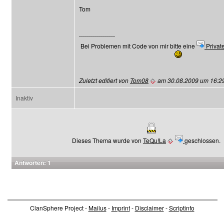
Tom
------------------
Bei Problemen mit Code von mir bitte eine
Privat
Zuletzt editiert von
Tom08
am 30.08.2009 um 16:29 
Inaktiv
Dieses Thema wurde von
TeQu!La
geschlossen.
Antworten: 1
ClanSphere Project -
Mailus
-
Imprint
-
Disclaimer
-
Scriptinfo