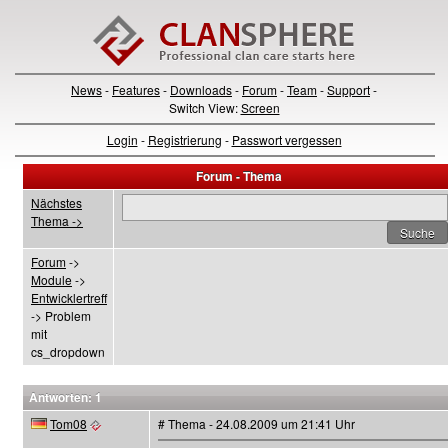
News
-
Features
-
Downloads
-
Forum
-
Team
-
Support
-
Switch View:
Screen
Login
-
Registrierung
-
Passwort vergessen
Forum - Thema
Nächstes
Thema ->
Forum
->
Module
->
Entwicklertreff
-> Problem
mit
cs_dropdown
Antworten: 1
Tom08
# Thema - 24.08.2009 um 21:41 Uhr