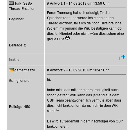
Turk_SeSo
# Antwort: 1 - 14.09.2013 um 13:59 Uhr
Thread-Ersteller
Foren Trennung hat sich erledigt, für die
Sprachentrennung werde ich einen neuen
Beginner
Thread eröffnen, falls ich da noch Hilfe brauche.
(Sofern mir jemand die Wiki bestätigen kann ob
dies funktioniert oder nicht, wäre dies schon eine
große Hilfe
)
Beiträge: 2
|
Inaktiv
gamermazzo
# Antwort: 2 - 15.09.2013 um 10:47 Uhr
hi,
Going for pro
habe mich das mit der mehrsprachigkeit auch
schon gefragt, evtl. kann das jemand aus dem
CSP Team beantworten. Ich vermute aber, dass
dies nicht funktioniert, da es nicht in dem Wiki
Beiträge: 450
steht ^^
Es wird auf jedenfall in dem nachfolger von CSP
funktionieren.