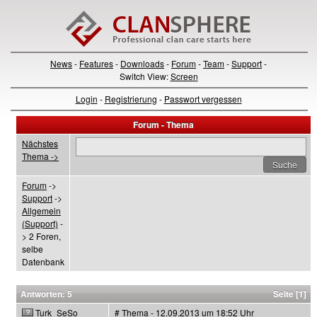
News
-
Features
-
Downloads
-
Forum
-
Team
-
Support
-
Switch View:
Screen
Login
-
Registrierung
-
Passwort vergessen
Forum - Thema
Nächstes
Thema ->
Forum
->
Support
->
Allgemein
(Support)
-
> 2 Foren,
selbe
Datenbank
Antworten: 5
Seite [1]
Turk_SeSo
# Thema - 12.09.2013 um 18:52 Uhr