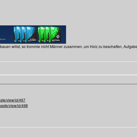
 bauen willst, so trommle nicht Männer zusammen, um Holz zu beschaffen, Aufgab
ste/view/id/497
paste/view/id/498