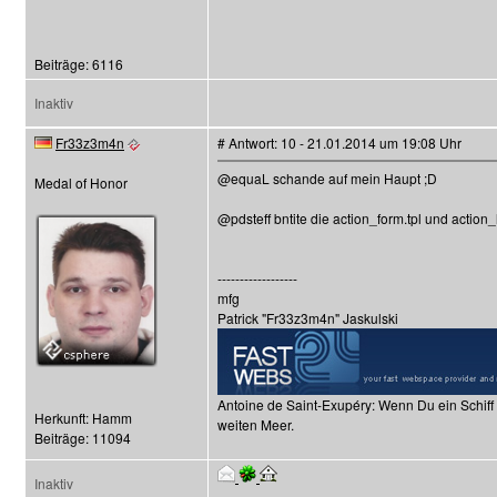
Beiträge: 6116
Inaktiv
Fr33z3m4n
# Antwort: 10 - 21.01.2014 um 19:08 Uhr
@equaL schande auf mein Haupt ;D
Medal of Honor
@pdsteff bntite die action_form.tpl und action
------------------
mfg
Patrick "Fr33z3m4n" Jaskulski
Antoine de Saint-Exupéry: Wenn Du ein Schiff
Herkunft: Hamm
weiten Meer.
Beiträge: 11094
Inaktiv