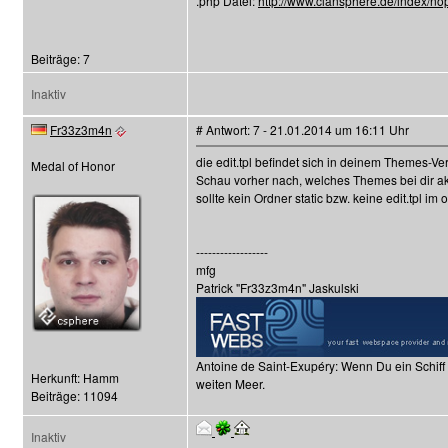
.php Datei:
http://www.clansphere.de/index/no
Beiträge: 7
Inaktiv
Fr33z3m4n
# Antwort: 7 - 21.01.2014 um 16:11 Uhr
die edit.tpl befindet sich in deinem Themes-Ve
Medal of Honor
Schau vorher nach, welches Themes bei dir akt
sollte kein Ordner static bzw. keine edit.tpl i
------------------
mfg
Patrick "Fr33z3m4n" Jaskulski
Antoine de Saint-Exupéry: Wenn Du ein Schiff
Herkunft: Hamm
weiten Meer.
Beiträge: 11094
Inaktiv