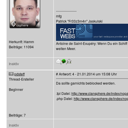
------------------
mfg
Patrick "Fr33z3m4n" Jaskulski
Herkunft: Hamm
Antoine de Saint-Exupéry: Wenn Du ein Schiff
Beiträge: 11094
weiten Meer.
Inaktiv
pdsteff
# Antwort: 4 - 21.01.2014 um 15:08 Uhr
Thread-Ersteller
Da sollte garnichts beblocked werden.
Beginner
.tpl Datei:
http://www.clansphere.de/index/nopa
.php Datei:
http://www.clansphere.de/index/no
Beiträge: 7
Inaktiv