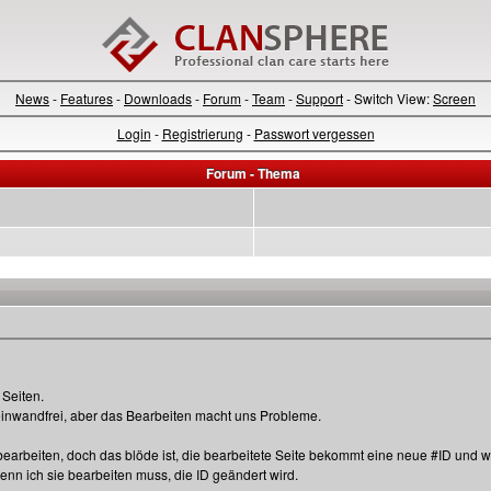
News
-
Features
-
Downloads
-
Forum
-
Team
-
Support
- Switch View:
Screen
Login
-
Registrierung
-
Passwort vergessen
Forum - Thema
 Seiten.
 einwandfrei, aber das Bearbeiten macht uns Probleme.
bearbeiten, doch das blöde ist, die bearbeitete Seite bekommt eine neue #ID und w
wenn ich sie bearbeiten muss, die ID geändert wird.