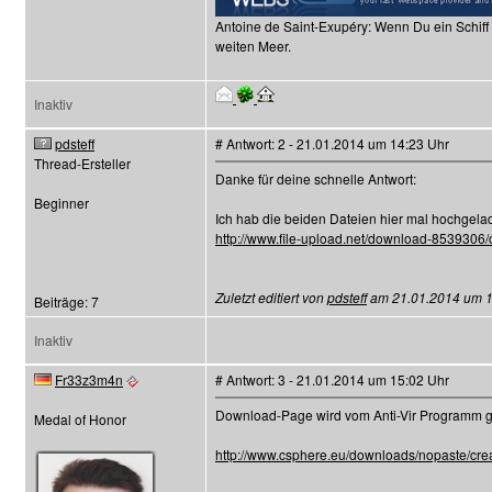
Antoine de Saint-Exupéry: Wenn Du ein Schiff
weiten Meer.
Inaktiv
pdsteff
# Antwort: 2 - 21.01.2014 um 14:23 Uhr
Thread-Ersteller
Danke für deine schnelle Antwort:
Beginner
Ich hab die beiden Dateien hier mal hochgela
http://www.file-upload.net/download-8539306/
Zuletzt editiert von
pdsteff
am 21.01.2014 um 14:
Beiträge: 7
Inaktiv
Fr33z3m4n
# Antwort: 3 - 21.01.2014 um 15:02 Uhr
Download-Page wird vom Anti-Vir Programm geb
Medal of Honor
http://www.csphere.eu/downloads/nopaste/cre