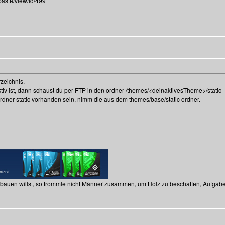
paste/view/id/499
rzeichnis.
iv ist, dann schaust du per FTP in den ordner /themes/<deinaktivesTheme>/static
m ordner static vorhanden sein, nimm die aus dem themes/base/static ordner.
 bauen willst, so trommle nicht Männer zusammen, um Holz zu beschaffen, Aufgab