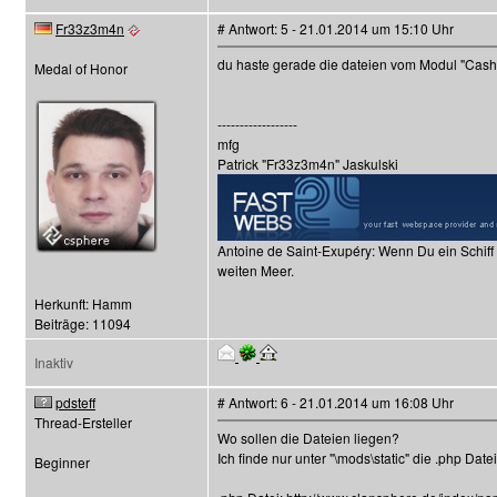
Fr33z3m4n
# Antwort: 5 - 21.01.2014 um 15:10 Uhr
du haste gerade die dateien vom Modul "Cash" 
Medal of Honor
------------------
mfg
Patrick "Fr33z3m4n" Jaskulski
Antoine de Saint-Exupéry: Wenn Du ein Schiff
weiten Meer.
Herkunft: Hamm
Beiträge: 11094
Inaktiv
pdsteff
# Antwort: 6 - 21.01.2014 um 16:08 Uhr
Thread-Ersteller
Wo sollen die Dateien liegen?
Ich finde nur unter "\mods\static" die .php Datei
Beginner