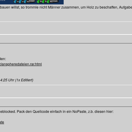
 bauen willst, so trommle nicht Männer zusammen, um Holz zu beschaffen, Aufgab
den:
clanspheredateien.rar.html
25 Uhr (1x Editiert)
locked. Pack den Quellcode einfach in ein NoPaste, z.b. diesen hier:
ate