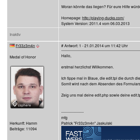
Woran könnte das liegen? Für eure Hilfe würde
Homepage:
http://playing-ducks.com/
System Version: 2011.4 vom 06.03.2013
Inaktiv
Fr33z3m4n
# Antwort: 1 - 21.01.2014 um 11:42 Uhr
Hallo,
Medal of Honor
erstmal herzlichst Willkommen.
Ich tippe mal in Blaue, die edit.tpl die durch 
Somit wird nach dem Absenden des Formulars, d
Zeig uns mal deine edit.php sowie deine edit.t
------------------
mfg
Herkunft: Hamm
Patrick "Fr33z3m4n" Jaskulski
Beiträge: 11094