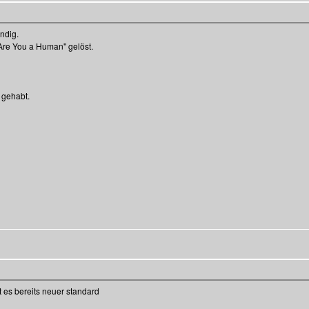
ündig.
re You a Human" gelöst.
 gehabt.
st es bereits neuer standard