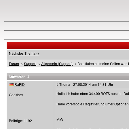
Nächstes Thema ->
Forum
->
Support
->
Allgemein (Support)
-> Bots fluten all meine Seiten was 
Antworten: 4
RaPiD
# Thema - 27.08.2014 um 14:31 Uhr
Hallo Ich habe eben 34.400 BOTS aus der Date
Geekboy
Habe vorerst die Registrierung unter Optionen 
MfG
Beiträge: 1192