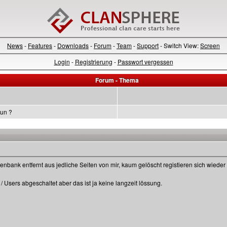
News
-
Features
-
Downloads
-
Forum
-
Team
-
Support
- Switch View:
Screen
Login
-
Registrierung
-
Passwort vergessen
Forum - Thema
tun ?
nbank entfernt aus jedliche Seiten von mir, kaum gelöscht registieren sich wiede
/ Users abgeschaltet aber das ist ja keine langzeit lössung.