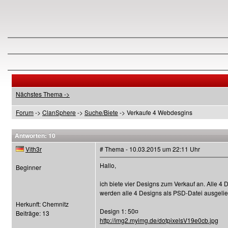
Nächstes Thema ->
Forum
->
ClanSphere
->
Suche/Biete
-> Verkaufe 4 Webdesgins
Antworten: 10
Vith3r
# Thema - 10.03.2015 um 22:11 Uhr
Hallo,
Beginner
ich biete vier Designs zum Verkauf an. Alle 4
werden alle 4 Designs als PSD-Datei ausgelief
Herkunft: Chemnitz
Design 1: 50¤
Beiträge: 13
http://img2.myimg.de/dotpixelsV19e0cb.jpg