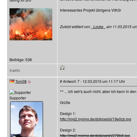
Interessantes Projekt übrigens Vith3r
Zuletzt editiert von
_Locke_
am 11.03.2015 um 1
Beiträge: 538
Inaktiv
Tom08
# Antwort: 7 - 12.03.2015 um 11:17 Uhr
^^ ... ich seh's auch nicht ,aber ich kann in
Supporter
Grüße
Design 1:
http://img2.myimg.de/dotpixelsV19e0cb.jpg
Design 2:
http://img2.myimg.de/dotpixelsV278fc6.jpg