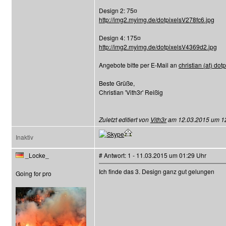
Design 2: 75¤
http://img2.myimg.de/dotpixelsV278fc6.jpg
Design 4: 175¤
http://img2.myimg.de/dotpixelsV4369d2.jpg
Angebote bitte per E-Mail an
christian (at) dot
Beste Grüße,
Christian 'Vith3r' Reißig
Zuletzt editiert von
Vith3r
am 12.03.2015 um 12:
Inaktiv
_Locke_
# Antwort: 1 - 11.03.2015 um 01:29 Uhr
Ich finde das 3. Design ganz gut gelungen
Going for pro