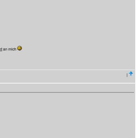
ht
an mich
|