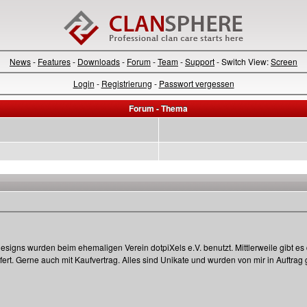
News
-
Features
-
Downloads
-
Forum
-
Team
-
Support
- Switch View:
Screen
Login
-
Registrierung
-
Passwort vergessen
Forum - Thema
 Designs wurden beim ehemaligen Verein dotpiXels e.V. benutzt. Mittlerweile gibt e
ert. Gerne auch mit Kaufvertrag. Alles sind Unikate und wurden von mir in Auftrag