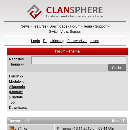
News
-
Features
-
Downloads
-
Forum
-
Team
-
Support
-
Switch View:
Screen
Login
-
Registrierung
-
Passwort vergessen
Forum - Thema
Nächstes
Thema ->
Forum
->
Module
->
Allgemein
(Module)
-
> update
Top
Downloads
Antworten: 3
Seite [1]
br314ke
# Thema - 16.11.2015 um 09:44 Uhr