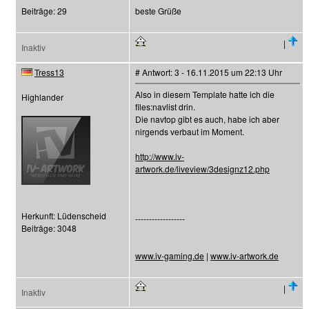
Beiträge: 29
beste Grüße
|
Inaktiv
Tress13
# Antwort: 3 - 16.11.2015 um 22:13 Uhr
Also in diesem Template hatte ich die
Highlander
files:navlist drin.
Die navtop gibt es auch, habe ich aber
nirgends verbaut im Moment.
http://www.iv-
artwork.de/liveview/3designz12.php
Herkunft: Lüdenscheid
------------------
Beiträge: 3048
www.iv-gaming.de
|
www.iv-artwork.de
|
Inaktiv