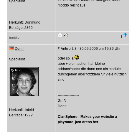
Specialist
moddb reicht aus
Herkunft: Dortmund
Beiträge: 2860
|
Inaktiv
Denni
# Antwort: 3 - 30.09.2006 um 19:36 Uhr
oder so ja
Specialist
aber viele machen halt kleine
addons/hacks die dann ned als module
durchgehen aber totztdem für viele nützlich
sind
------------------
Gruß
Denni
Herkunft: Ilsfeld
Beiträge: 1972
ClanSphere - Makes your website a
playmate, just dress her