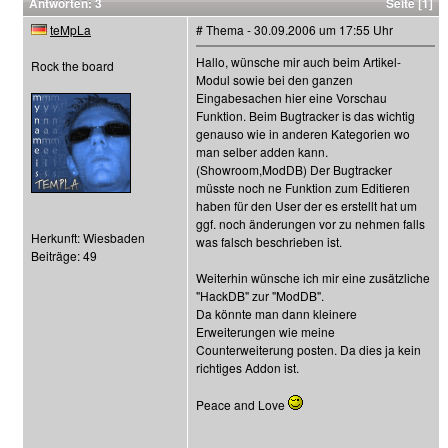
Antworten: 3
Seite [1]
teMpLa
# Thema - 30.09.2006 um 17:55 Uhr
Hallo, wünsche mir auch beim Artikel-
Rock the board
Modul sowie bei den ganzen
Eingabesachen hier eine Vorschau
Funktion. Beim Bugtracker is das wichtig
genauso wie in anderen Kategorien wo
man selber adden kann.
(Showroom,ModDB) Der Bugtracker
müsste noch ne Funktion zum Editieren
haben für den User der es erstellt hat um
ggf. noch änderungen vor zu nehmen falls
Herkunft: Wiesbaden
was falsch beschrieben ist.
Beiträge: 49
Weiterhin wünsche ich mir eine zusätzliche
"HackDB" zur "ModDB".
Da könnte man dann kleinere
Erweiterungen wie meine
Counterweiterung posten. Da dies ja kein
richtiges Addon ist.
Peace and Love