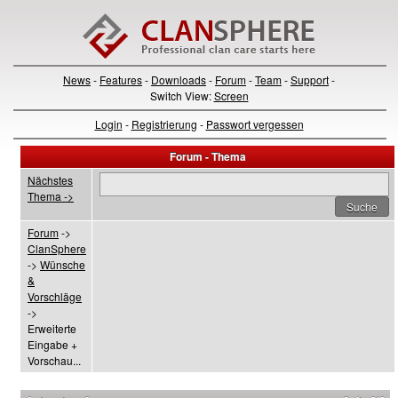
News
-
Features
-
Downloads
-
Forum
-
Team
-
Support
-
Switch View:
Screen
Login
-
Registrierung
-
Passwort vergessen
Forum - Thema
Nächstes
Thema ->
Forum
->
ClanSphere
->
Wünsche
&
Vorschläge
->
Erweiterte
Eingabe +
Vorschau...