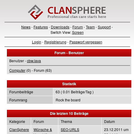
News
-
Features
-
Downloads
-
Forum
-
Team
-
Support
-
Switch View:
Screen
Login
-
Registrierung
-
Passwort vergessen
Forum - Benutzer
Benutzer -
cbw.lava
Computer
(0) - Forum (63)
Statistik
Forumbeiträge
63 ( 0.01 Beiträge/Tag )
Forumrang
Rock the board
Die letzten 10 Beiträge
Kategorie
Forum
Thema
Datum
ClanSphere
Wünsche &
SEO-URLS
23.12.2011 um