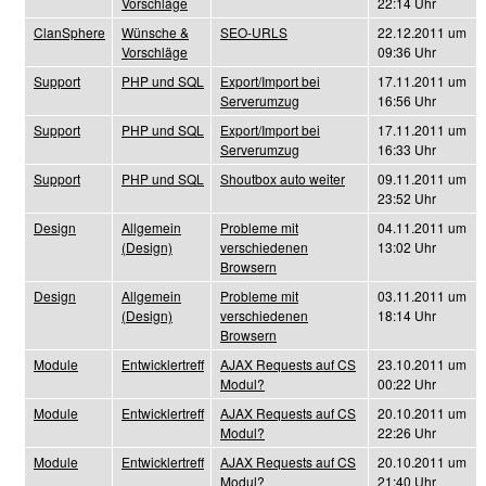
Vorschläge
22:14 Uhr
ClanSphere
Wünsche &
SEO-URLS
22.12.2011 um
Vorschläge
09:36 Uhr
Support
PHP und SQL
Export/Import bei
17.11.2011 um
Serverumzug
16:56 Uhr
Support
PHP und SQL
Export/Import bei
17.11.2011 um
Serverumzug
16:33 Uhr
Support
PHP und SQL
Shoutbox auto weiter
09.11.2011 um
23:52 Uhr
Design
Allgemein
Probleme mit
04.11.2011 um
(Design)
verschiedenen
13:02 Uhr
Browsern
Design
Allgemein
Probleme mit
03.11.2011 um
(Design)
verschiedenen
18:14 Uhr
Browsern
Module
Entwicklertreff
AJAX Requests auf CS
23.10.2011 um
Modul?
00:22 Uhr
Module
Entwicklertreff
AJAX Requests auf CS
20.10.2011 um
Modul?
22:26 Uhr
Module
Entwicklertreff
AJAX Requests auf CS
20.10.2011 um
Modul?
21:40 Uhr