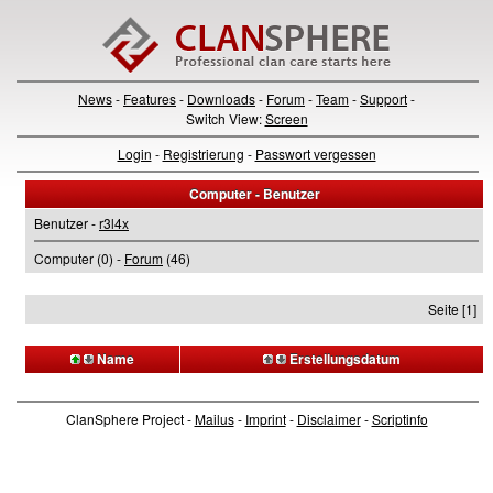
News
-
Features
-
Downloads
-
Forum
-
Team
-
Support
-
Switch View:
Screen
Login
-
Registrierung
-
Passwort vergessen
Computer - Benutzer
Benutzer -
r3l4x
Computer (0) -
Forum
(46)
Seite [1]
Name
Erstellungsdatum
ClanSphere Project -
Mailus
-
Imprint
-
Disclaimer
-
Scriptinfo