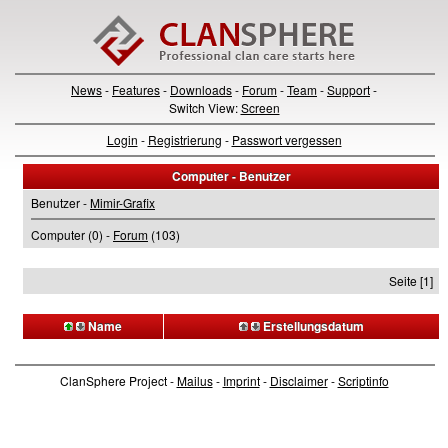
News
-
Features
-
Downloads
-
Forum
-
Team
-
Support
-
Switch View:
Screen
Login
-
Registrierung
-
Passwort vergessen
Computer - Benutzer
Benutzer -
Mimir-Grafix
Computer (0) -
Forum
(103)
Seite [1]
Name
Erstellungsdatum
ClanSphere Project -
Mailus
-
Imprint
-
Disclaimer
-
Scriptinfo