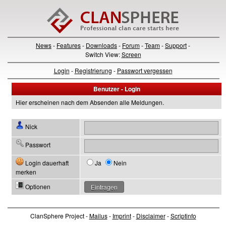
News
-
Features
-
Downloads
-
Forum
-
Team
-
Support
-
Switch View:
Screen
Login
-
Registrierung
-
Passwort vergessen
Benutzer - Login
Hier erscheinen nach dem Absenden alle Meldungen.
Nick
Passwort
Login dauerhaft
Ja
Nein
merken
Optionen
ClanSphere Project -
Mailus
-
Imprint
-
Disclaimer
-
Scriptinfo