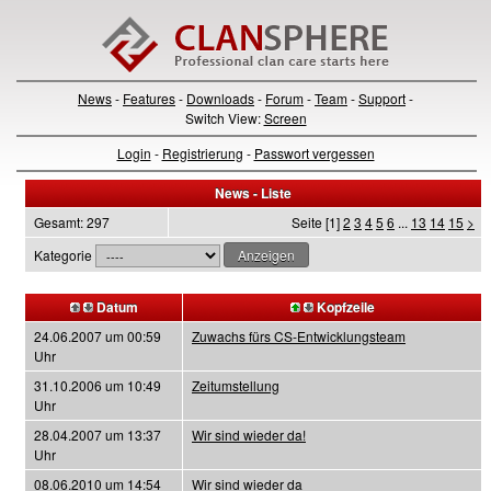
News
-
Features
-
Downloads
-
Forum
-
Team
-
Support
-
Switch View:
Screen
Login
-
Registrierung
-
Passwort vergessen
News - Liste
Gesamt: 297
Seite [1]
2
3
4
5
6
...
13
14
15
>
Kategorie
Datum
Kopfzeile
24.06.2007 um 00:59
Zuwachs fürs CS-Entwicklungsteam
Uhr
31.10.2006 um 10:49
Zeitumstellung
Uhr
28.04.2007 um 13:37
Wir sind wieder da!
Uhr
08.06.2010 um 14:54
Wir sind wieder da