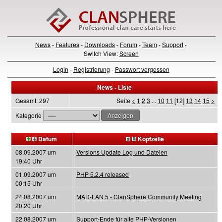
News
-
Features
-
Downloads
-
Forum
-
Team
-
Support
-
Switch View:
Screen
Login
-
Registrierung
-
Passwort vergessen
News - Liste
Gesamt: 297
Seite
<
1
2
3
...
10
11
[12]
13
14
15
>
Kategorie
Datum
Kopfzeile
08.09.2007 um
Versions Update Log und Dateien
19:40 Uhr
01.09.2007 um
PHP 5.2.4 released
00:15 Uhr
24.08.2007 um
MAD-LAN 5 - ClanSphere Community Meeting
20:20 Uhr
22.08.2007 um
Support-Ende für alte PHP-Versionen