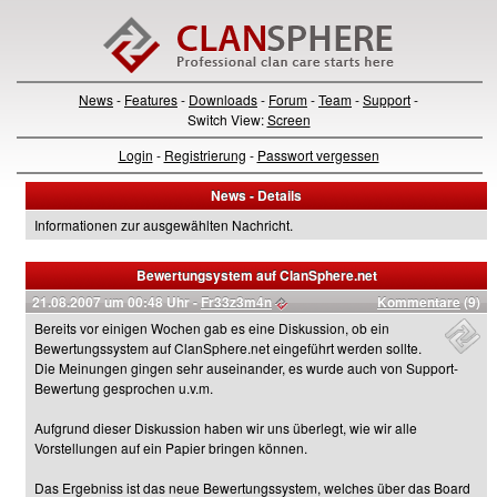
News
-
Features
-
Downloads
-
Forum
-
Team
-
Support
-
Switch View:
Screen
Login
-
Registrierung
-
Passwort vergessen
News - Details
Informationen zur ausgewählten Nachricht.
Bewertungsystem auf ClanSphere.net
21.08.2007 um 00:48 Uhr -
Fr33z3m4n
Kommentare
(9)
Bereits vor einigen Wochen gab es eine Diskussion, ob ein
Bewertungssystem auf ClanSphere.net eingeführt werden sollte.
Die Meinungen gingen sehr auseinander, es wurde auch von Support-
Bewertung gesprochen u.v.m.
Aufgrund dieser Diskussion haben wir uns überlegt, wie wir alle
Vorstellungen auf ein Papier bringen können.
Das Ergebniss ist das neue Bewertungssystem, welches über das Board