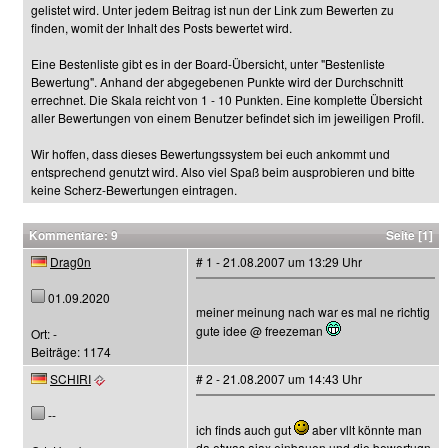
gelistet wird. Unter jedem Beitrag ist nun der Link zum Bewerten zu
finden, womit der Inhalt des Posts bewertet wird.
Eine Bestenliste gibt es in der Board-Übersicht, unter "Bestenliste
Bewertung". Anhand der abgegebenen Punkte wird der Durchschnitt
errechnet. Die Skala reicht von 1 - 10 Punkten. Eine komplette Übersicht
aller Bewertungen von einem Benutzer befindet sich im jeweiligen Profil.
Wir hoffen, dass dieses Bewertungssystem bei euch ankommt und
entsprechend genutzt wird. Also viel Spaß beim ausprobieren und bitte
keine Scherz-Bewertungen eintragen.
Kommentare: 9
Seite [1]
Drag0n
# 1 - 21.08.2007 um 13:29 Uhr
01.09.2020
meiner meinung nach war es mal ne richtig
gute idee @ freezeman
Ort: -
Beiträge: 1174
SCHIRI
# 2 - 21.08.2007 um 14:43 Uhr
--
ich finds auch gut
aber vllt könnte man
da etwas ajax einbauen und die bewertugn