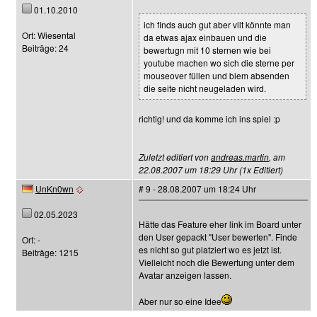
01.10.2010
ich finds auch gut aber vllt könnte man
Ort: Wiesental
da etwas ajax einbauen und die
Beiträge: 24
bewertugn mit 10 sternen wie bei
youtube machen wo sich die sterne per
mouseover füllen und biem absenden
die seite nicht neugeladen wird.
richtig! und da komme ich ins spiel :p
Zuletzt editiert von
andreas.martin
, am
22.08.2007 um 18:29 Uhr (1x Editiert)
UnKn0wn
# 9 - 28.08.2007 um 18:24 Uhr
02.05.2023
Hätte das Feature eher link im Board unter
den User gepackt "User bewerten". Finde
Ort: -
es nicht so gut platziert wo es jetzt ist.
Beiträge: 1215
Vielleicht noch die Bewertung unter dem
Avatar anzeigen lassen.
Aber nur so eine Idee