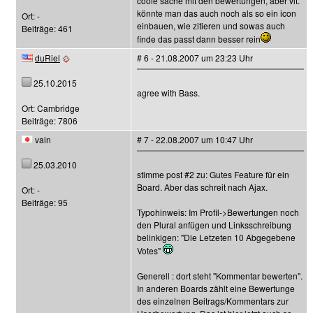
coole sache mit den bewertungen, aber vlt.
könnte man das auch noch als so ein icon
Ort: -
einbauen, wie zitieren und sowas auch
Beiträge: 461
finde das passt dann besser rein
duRiel
# 6 - 21.08.2007 um 23:23 Uhr
25.10.2015
agree with Bass.
Ort: Cambridge
Beiträge: 7806
vain
# 7 - 22.08.2007 um 10:47 Uhr
25.03.2010
stimme post #2 zu: Gutes Feature für ein
Board. Aber das schreit nach Ajax.
Ort: -
Beiträge: 95
Typohinweis: Im Profil->Bewertungen noch
den Plural anfügen und Linksschreibung
belinkigen: "Die Letzeten 10 Abgegebene
Votes"
Generell : dort steht "Kommentar bewerten".
In anderen Boards zählt eine Bewertunge
des einzelnen Beitrags/Kommentars zur