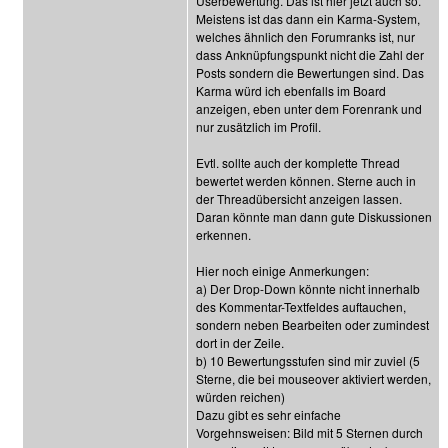
Userbewertung. Das ist hier jetzt auch so.
Meistens ist das dann ein Karma-System,
welches ähnlich den Forumranks ist, nur
dass Anknüpfungspunkt nicht die Zahl der
Posts sondern die Bewertungen sind. Das
Karma würd ich ebenfalls im Board
anzeigen, eben unter dem Forenrank und
nur zusätzlich im Profil.
Evtl. sollte auch der komplette Thread
bewertet werden können. Sterne auch in
der Threadübersicht anzeigen lassen.
Daran könnte man dann gute Diskussionen
erkennen.
Hier noch einige Anmerkungen:
a) Der Drop-Down könnte nicht innerhalb
des Kommentar-Textfeldes auftauchen,
sondern neben Bearbeiten oder zumindest
dort in der Zeile.
b) 10 Bewertungsstufen sind mir zuviel (5
Sterne, die bei mouseover aktiviert werden,
würden reichen)
Dazu gibt es sehr einfache
Vorgehnsweisen: Bild mit 5 Sternen durch