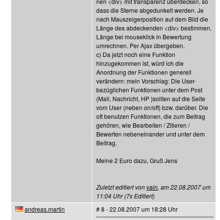
nen <div> mit transparenz überdecken, so
dass die Sterne abgedunkelt werden. Je
nach Mauszeigerposition auf dem Bild die
Länge des abdeckenden <div> bestimmen.
Länge bei mouseklick in Bewertung
umrechnen. Per Ajax übergeben.
c) Da jetzt noch eine Funktion
hinzugekommen ist, würd ich die
Anordnung der Funktionen generell
verändern: mein Vorschlag: Die User-
bezüglichen Funktionen unter dem Post
(Mail, Nachricht, HP )sollten auf die Seite
vom User (neben on/off) bzw. darüber. Die
oft benutzen Funktionen, die zum Beitrag
gehören, wie Bearbeiten / Zitieren /
Bewerten nebeneinander und unter dem
Beitrag.
Meine 2 Euro dazu, Gruß Jens
Zuletzt editiert von
vain
, am 22.08.2007 um
11:04 Uhr (7x Editiert)
andreas.martin
# 8 - 22.08.2007 um 18:28 Uhr