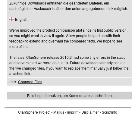
Zukünftige Downloads enthalten die geänderten Dateien, ein
nachträglicher Austausch ist über den unten angegebenen Link möglich.
English
We've improved the product comparison alot since its first public version,
so you might want to view it again. A few people helped us with their
feedback to extend and overhaul the compared facts. We hope to see
more of this.
The latest ClanSphere release 2010.2 had some tiny errors in the static
and servers mod we were able to fix. Future downloads already contain
the five changed files. If you want to replace them manually just follow the
attached link.
Link:
Changed Files
Bitte Login benutzen, um Kommentare zu schreiben.
ClanSphere Project -
Mailus
-
Imprint
-
Disclaimer
-
Scriptinfo