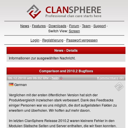
News
-
Features
-
Downloads
-
Forum
-
Team
-
Support
-
Switch View:
Screen
Login
-
Registrierung
-
Passwort vergessen
News - Details
Informationen zur ausgewählten Nachricht.
Comparison and 2010.2 Bugfixes
06.12.2010 um 06:02 Uhr -
hajo
Kommentare
(0)
German
Verglichen mit der ersten öffentlichen Version hat sich der
Produktvergleich inzwischen stark verbessert. Dank des Feedbacks
einiger Personen war es uns möglich, die dort aufgelisteten Fakten zu
erweitern und überholen. Wir hoffen auf mehr davon.
Im letzten ClanSphere Release 2010.2 waren kleinere Fehler in den
Modulen Statische Seiten und Server enthalten, die wir fixen konnten.