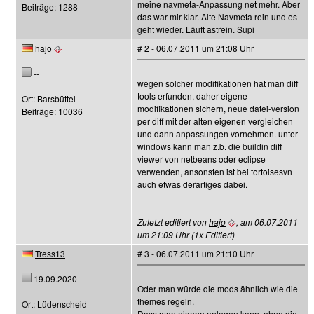
meine navmeta-Anpassung net mehr. Aber
Beiträge: 1288
das war mir klar. Alte Navmeta rein und es
geht wieder. Läuft astrein. Supi
hajo
# 2 - 06.07.2011 um 21:08 Uhr
--
wegen solcher modifikationen hat man diff
tools erfunden, daher eigene
Ort: Barsbüttel
modifikationen sichern, neue datei-version
Beiträge: 10036
per diff mit der alten eigenen vergleichen
und dann anpassungen vornehmen. unter
windows kann man z.b. die buildin diff
viewer von netbeans oder eclipse
verwenden, ansonsten ist bei tortoisesvn
auch etwas derartiges dabei.
Zuletzt editiert von
hajo
, am 06.07.2011
um 21:09 Uhr (1x Editiert)
Tress13
# 3 - 06.07.2011 um 21:10 Uhr
19.09.2020
Oder man würde die mods ähnlich wie die
themes regeln.
Ort: Lüdenscheid
Dass man eigene anlegen kann, ohne die