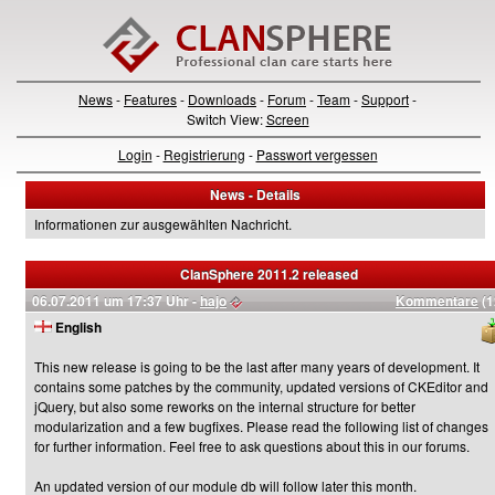
News
-
Features
-
Downloads
-
Forum
-
Team
-
Support
-
Switch View:
Screen
Login
-
Registrierung
-
Passwort vergessen
News - Details
Informationen zur ausgewählten Nachricht.
ClanSphere 2011.2 released
06.07.2011 um 17:37 Uhr -
hajo
Kommentare
(1
English
This new release is going to be the last after many years of development. It
contains some patches by the community, updated versions of CKEditor and
jQuery, but also some reworks on the internal structure for better
modularization and a few bugfixes. Please read the following list of changes
for further information. Feel free to ask questions about this in our forums.
An updated version of our module db will follow later this month.