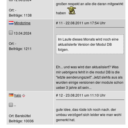
großen respekt an alle die daran mitgewirkt
Ort: -
haben
Beiträge: 1138
Mindcrime
# 11 - 22.08.2011 um 17:54 Uhr
13.04.2024
Im Laufe dieses Monats wird noch eine
Ort: -
aktualisierte Version der Modul DB
Beiträge: 1211
folgen.
Eh... und was wird dan aktualisiert? Was
mir uebrigens fehlt in die modul DB is die
"letzte aenderungszeit". Jetzt siehts aus als
wurden einige versionen der module schon
ueber 3 jahre alt sein...
hajo
# 12 - 23.08.2011 um 11:10 Uhr
--
gute idee, das rüste ich noch nach. der
umbau verzögert sich leider wie man wohl
Ort: Barsbüttel
gemerkt hat.
Beiträge: 10036