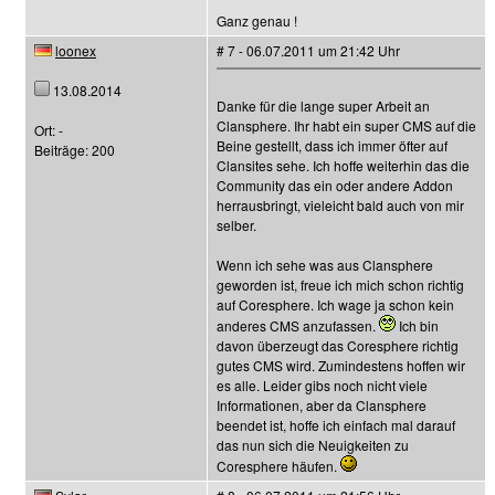
Ganz genau !
loonex
# 7 - 06.07.2011 um 21:42 Uhr
13.08.2014
Danke für die lange super Arbeit an
Clansphere. Ihr habt ein super CMS auf die
Ort: -
Beine gestellt, dass ich immer öfter auf
Beiträge: 200
Clansites sehe. Ich hoffe weiterhin das die
Community das ein oder andere Addon
herrausbringt, vieleicht bald auch von mir
selber.
Wenn ich sehe was aus Clansphere
geworden ist, freue ich mich schon richtig
auf Coresphere. Ich wage ja schon kein
anderes CMS anzufassen.
Ich bin
davon überzeugt das Coresphere richtig
gutes CMS wird. Zumindestens hoffen wir
es alle. Leider gibs noch nicht viele
Informationen, aber da Clansphere
beendet ist, hoffe ich einfach mal darauf
das nun sich die Neuigkeiten zu
Coresphere häufen.