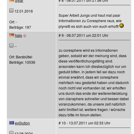
Sylar
# 8 - 06.07.2011 um 21:56 Uhr
12.01.2016
Super Arbeit Jungs und haut mal paar
Informationen zu Coresphere raus, wie
Ort: -
plynetti es sich auch von euch erhofft
Beiträge: 197
hajo
# 9 - 06.07.2011 um 22:01 Uhr
--
zu coresphere wird es informationen
geben, sobald wir der meinung sind, dass
Ort: Barsbüttel
diese veröffentlichungsfähig sind.
Beiträge: 10036
ansonsten kann ich diesbezüglich nur um
geduld bitten. in jedem fall sei dazu noch
einmal erwähnt, dass wir coresphere
mehrfach neu gestartet haben und dadurch
noch nicht viel vorhanden ist. wir erhoffen
uns durch das ende der weiterentwicklung
von clansphere schneller und besser dabei
voranzukommen, da unsere zeit natürlich
sehr limitiert ist. weitere fragen / wünsche
dazu bitte im forum stellen.
ev0lution
# 10 - 13.07.2011 um 02:33 Uhr
12.08.2024