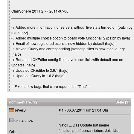
ClanSphere 2011.2 >> 2011-07-06
__________________________________________________________
-> Added more information for servers without live stats turned on (patch by
markezzz)
-> Added multiple choice option to board vote functionality (patch by lava)
-> Email of new registered users is now hidden by default (hajo)
-> Moved jQuery and corresponding javascript files to new mod jquery
(hajo)
-> Renamed CKEditor config file to avoid conflicts with default one on
updates (hajo)
-> Updated CKEditor to 3.6.1 (hajo)
-> Updated jQuery to 1.6.2 (hajo)
-- Fixed a few bugs that were reported at "Trac" --
Kommentare: 12
Seite [1]
reVerB
# 1 - 06.07.2011 um 21:04 Uhr
26.04.2024
Natoll ... Das Update hat meine
function.php überschrieben. Jetzt läuft
Ort: -