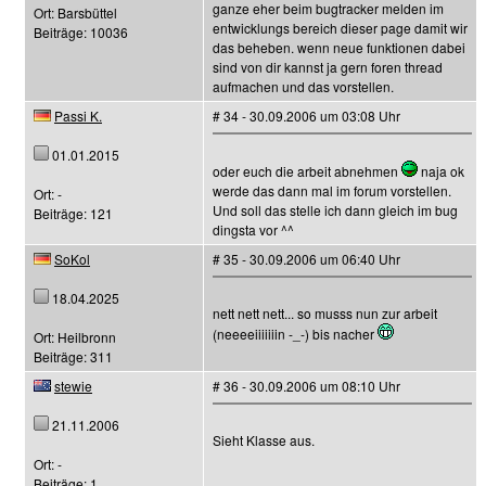
ganze eher beim bugtracker melden im
Ort: Barsbüttel
entwicklungs bereich dieser page damit wir
Beiträge: 10036
das beheben. wenn neue funktionen dabei
sind von dir kannst ja gern foren thread
aufmachen und das vorstellen.
Passi K.
# 34 - 30.09.2006 um 03:08 Uhr
01.01.2015
oder euch die arbeit abnehmen
naja ok
werde das dann mal im forum vorstellen.
Ort: -
Und soll das stelle ich dann gleich im bug
Beiträge: 121
dingsta vor ^^
SoKol
# 35 - 30.09.2006 um 06:40 Uhr
18.04.2025
nett nett nett... so musss nun zur arbeit
(neeeeiiiiiiin -_-) bis nacher
Ort: Heilbronn
Beiträge: 311
stewie
# 36 - 30.09.2006 um 08:10 Uhr
21.11.2006
Sieht Klasse aus.
Ort: -
Beiträge: 1