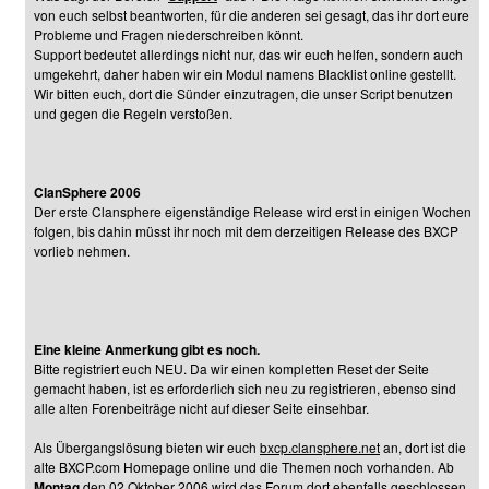
von euch selbst beantworten, für die anderen sei gesagt, das ihr dort eure
Probleme und Fragen niederschreiben könnt.
Support bedeutet allerdings nicht nur, das wir euch helfen, sondern auch
umgekehrt, daher haben wir ein Modul namens Blacklist online gestellt.
Wir bitten euch, dort die Sünder einzutragen, die unser Script benutzen
und gegen die Regeln verstoßen.
ClanSphere 2006
Der erste Clansphere eigenständige Release wird erst in einigen Wochen
folgen, bis dahin müsst ihr noch mit dem derzeitigen Release des BXCP
vorlieb nehmen.
Eine kleine Anmerkung gibt es noch.
Bitte registriert euch NEU. Da wir einen kompletten Reset der Seite
gemacht haben, ist es erforderlich sich neu zu registrieren, ebenso sind
alle alten Forenbeiträge nicht auf dieser Seite einsehbar.
Als Übergangslösung bieten wir euch
bxcp.clansphere.net
an, dort ist die
alte BXCP.com Homepage online und die Themen noch vorhanden. Ab
Montag
den 02.Oktober 2006 wird das Forum dort ebenfalls geschlossen,