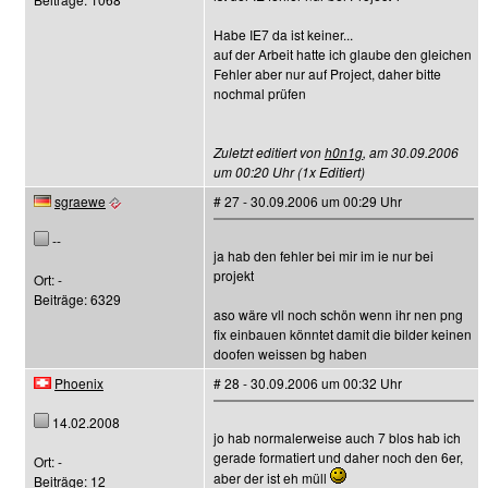
Habe IE7 da ist keiner...
auf der Arbeit hatte ich glaube den gleichen
Fehler aber nur auf Project, daher bitte
nochmal prüfen
Zuletzt editiert von
h0n1g
, am 30.09.2006
um 00:20 Uhr (1x Editiert)
sgraewe
# 27 - 30.09.2006 um 00:29 Uhr
--
ja hab den fehler bei mir im ie nur bei
projekt
Ort: -
Beiträge: 6329
aso wäre vll noch schön wenn ihr nen png
fix einbauen könntet damit die bilder keinen
doofen weissen bg haben
Phoenix
# 28 - 30.09.2006 um 00:32 Uhr
14.02.2008
jo hab normalerweise auch 7 blos hab ich
gerade formatiert und daher noch den 6er,
Ort: -
aber der ist eh müll
Beiträge: 12