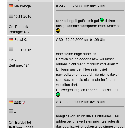
Neurologe
# 29 - 30.09.2006 um 00:45 Uhr
10.11.2016
sehr sehr geil gefällt mir gut
dickes lob
ans gesammte clansphere team weiter so
Ort: Rieneck
Beiträge: 402
Passi K.
# 30 - 30.09.2006 um 01:06 Uhr
01.01.2015
eine kleine frage habe ich.
Darf ich meine addons bzw. wir unser
Ort: -
addons nicht mehr im forum vorstellen ?
Beiträge: 121
Ich kann aus den News nicht viel
nachvollziehen dadurch, da nichts davon
steht das man sie nicht mehr im forum
vostellen darf.
Deswegen frag ich lieber einmal schnell.
hajo
# 31 - 30.09.2006 um 02:18 Uhr
--
hängt davon ab ob die als offizielles user
addon bei uns verlisten möchtest oder dir
Ort: Barsbüttel
das egal ist. wir checken alles eingesendet
Beiträge: 10036