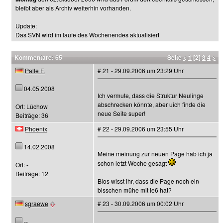
bleibt aber als Archiv weiterhin vorhanden.
Update:
Das SVN wird im laufe des Wochenendes aktualisiert
Kommentare: 65
Seite
<
1
[2]
3
4
>
Palle F.
# 21 - 29.09.2006 um 23:29 Uhr
04.05.2008
Ich vermute, dass die Struktur Neulinge
abschrecken könnte, aber uich finde die
Ort: Lüchow
neue Seite super!
Beiträge: 36
Phoenix
# 22 - 29.09.2006 um 23:55 Uhr
14.02.2008
Meine meinung zur neuen Page hab ich ja
schon letzt Woche gesagt
Ort: -
Beiträge: 12
Blos wisst ihr, dass die Page noch ein
bisschen mühe mit ie6 hat?
sgraewe
# 23 - 30.09.2006 um 00:02 Uhr
--