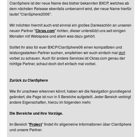
ClanSphere ist der neue Name des bisher bekannten BXCP, welches ab
dem nächsten Release ebenfalls umbenannt wird, der neue Name hierfür
lautet "ClanSphere2006".
Wir möchten hiermit auch erst einmal ein großes Dankeschön an unseren
neuen Partner "
Ckras.com
" richten, dieser unterstützt uns seit einigen
Monaten mit Webspace und allem was dazu gehört.
Solltet ihr also für euer BXCP/ClanSphere06 einen kompatiblen und
leistungsstarken Partner suchen, empfehlen wir euch einfach mal
dort
vorbei zu schauen. Auch für andere Services ist Ckras.com genau der
richtige Partner, schaut doch dort einfach mal vorbei.
Zurück zu ClanSphere
Wie Ihr unschwer erkennen könnt, haben wir die Navigation grundlegend
geändert, die Page ist nun in 5 Bereiche aufgeteilt. Jeder Bereich verbirgt
andere Eigenschaften, hierzu im folgenden mehr.
Die Bereiche und ihre Vorzüge.
Im Bereich "
Project
" findet ihr allgemeine Informationen über ClanSphere
und unsere Partner.