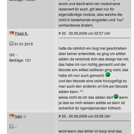
durch und damit wird nen modulname
reserviert für euch. gilt aber nur für
eigenständige module, also welche die
nicht in bestehende eingreifen und "nur"
vorhandenes ändern.
Passi K.
# 32 - 30.09.2006 um 02:57 Uhr
01.01.2015
hatte da nämlich ein bug mal geschrieben
aber keiner antwortete, es ging um artikel
Ort: -
adden da verschob sich das design bei mir,
Beiträge: 121
das habe ich nun richtig gemacht und der
bbcode eim artikel editieren ging nicht, das
habe ich nun auch gemacht.
und den bbcode eine zeile hinzugefügt so
man auch den anderen url link per bbcode
adden kann. ^^
weiss nicht ob ich das adden darf
wenn
ja lass es mich wissen addde es dann ist
sicherlich für irgendjemanden hilfreich.
hajo
# 33 - 30.09.2006 um 03:06 Uhr
--
würd wenn das fehler im bxcp sind das