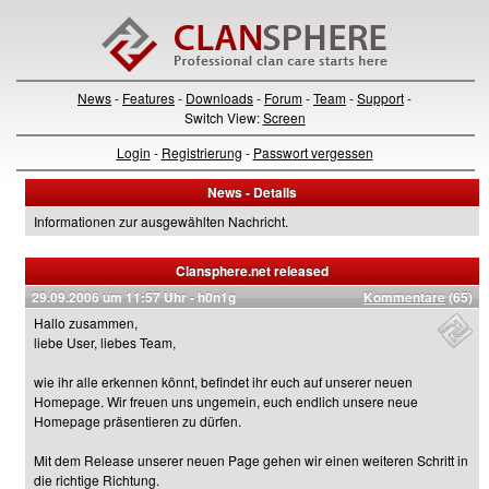
News
-
Features
-
Downloads
-
Forum
-
Team
-
Support
-
Switch View:
Screen
Login
-
Registrierung
-
Passwort vergessen
News - Details
Informationen zur ausgewählten Nachricht.
Clansphere.net released
29.09.2006 um 11:57 Uhr - h0n1g
Kommentare
(65)
Hallo zusammen,
liebe User, liebes Team,
wie ihr alle erkennen könnt, befindet ihr euch auf unserer neuen
Homepage. Wir freuen uns ungemein, euch endlich unsere neue
Homepage präsentieren zu dürfen.
Mit dem Release unserer neuen Page gehen wir einen weiteren Schritt in
die richtige Richtung.