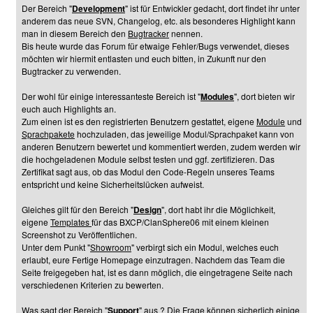
Der Bereich "
Development
" ist für Entwickler gedacht, dort findet ihr unter
anderem das neue SVN, Changelog, etc. als besonderes Highlight kann
man in diesem Bereich den
Bugtracker
nennen.
Bis heute wurde das Forum für etwaige Fehler/Bugs verwendet, dieses
möchten wir hiermit entlasten und euch bitten, in Zukunft nur den
Bugtracker zu verwenden.
Der wohl für einige interessanteste Bereich ist "
Modules
", dort bieten wir
euch auch Highlights an.
Zum einen ist es den registrierten Benutzern gestattet, eigene
Module
und
Sprachpakete
hochzuladen, das jeweilige Modul/Sprachpaket kann von
anderen Benutzern bewertet und kommentiert werden, zudem werden wir
die hochgeladenen Module selbst testen und ggf. zertifizieren. Das
Zertifikat sagt aus, ob das Modul den Code-Regeln unseres Teams
entspricht und keine Sicherheitslücken aufweist.
Gleiches gilt für den Bereich "
Design
", dort habt ihr die Möglichkeit,
eigene
Templates
für das BXCP/ClanSphere06 mit einem kleinen
Screenshot zu Veröffentlichen.
Unter dem Punkt "
Showroom
" verbirgt sich ein Modul, welches euch
erlaubt, eure Fertige Homepage einzutragen. Nachdem das Team die
Seite freigegeben hat, ist es dann möglich, die eingetragene Seite nach
verschiedenen Kriterien zu bewerten.
Was sagt der Bereich "
Support
" aus ? Die Frage können sicherlich einige