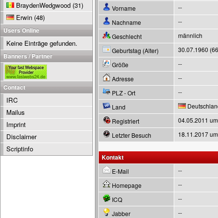
BraydenWedgwood
(31)
--
Vorname
Erwin
(48)
--
Nachname
Users Online
männlich
Geschlecht
Keine Einträge gefunden.
30.07.1960 (66
Geburtstag (Alter)
Banners / Partner
--
Größe
--
Adresse
Contact
--
PLZ - Ort
IRC
Deutschlan
Land
Mailus
04.05.2011 um
Registriert
Imprint
18.11.2017 um
Letzter Besuch
Disclaimer
Scriptinfo
Kontakt
--
E-Mail
--
Homepage
--
ICQ
--
Jabber