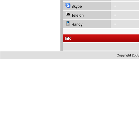
--
Skype
--
Telefon
--
Handy
Info
Copyright 200