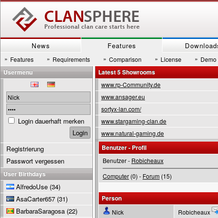
News
Features
Download
»
»
»
»
»
Features
Requirements
Comparison
License
Demo
Usermenu
Latest 5 Showrooms
www.rp-Community.de
www.ansager.eu
sortyx-lan.com/
Login dauerhaft merken
www.stargaming-clan.de
www.natural-gaming.de
Benutzer - Profil
Registrierung
Passwort vergessen
Benutzer -
Robicheaux
User Birthdays
Computer
(0) -
Forum
(15)
AlfredoUse
(34)
Person
AsaCarter657
(31)
BarbaraSaragosa
(22)
Nick
Robicheaux