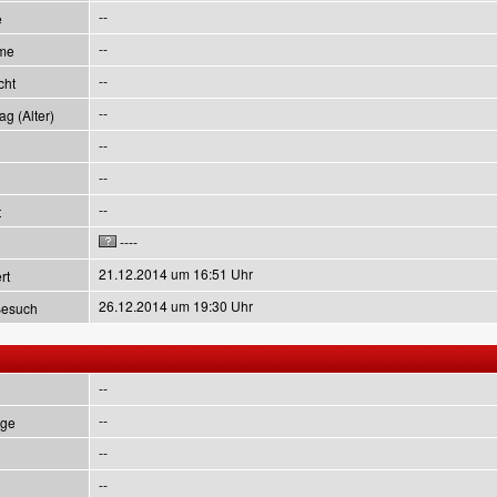
--
e
--
me
--
cht
--
g (Alter)
--
--
--
t
----
21.12.2014 um 16:51 Uhr
rt
26.12.2014 um 19:30 Uhr
Besuch
--
--
ge
--
--