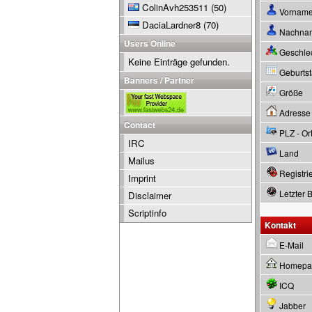
ColinAvh253511
(50)
Vornam
DaciaLardner8
(70)
Nachna
Users Online
Geschle
Keine Einträge gefunden.
Geburtsta
Banners / Partner
Größe
Adresse
Contact
PLZ - Or
IRC
Land
Mailus
Registrie
Imprint
Letzter 
Disclaimer
Scriptinfo
Kontakt
E-Mail
Homepa
ICQ
Jabber