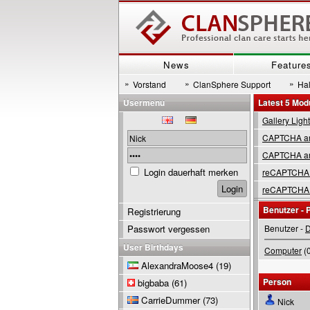
News
Feature
»
»
»
Vorstand
ClanSphere Support
Hal
Usermenu
Latest 5 Mod
Gallery Ligh
CAPTCHA are
CAPTCHA are
Login dauerhaft merken
reCAPTCHA 
reCAPTCHA 
Benutzer - P
Registrierung
Passwort vergessen
Benutzer -
D
User Birthdays
Computer
(0
AlexandraMoose4
(19)
Person
bigbaba
(61)
CarrieDummer
(73)
Nick