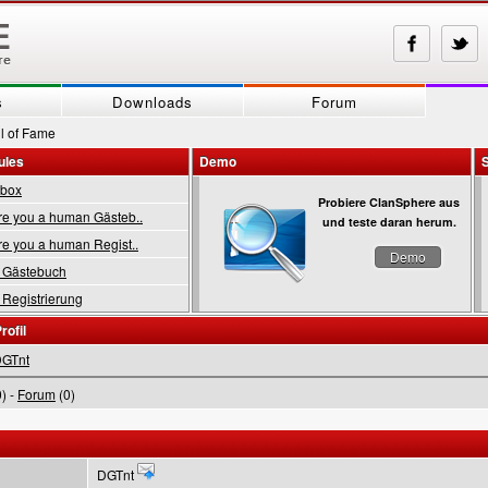
s
Downloads
Forum
l of Fame
ules
Demo
tbox
Probiere ClanSphere aus
 you a human Gästeb..
und teste daran herum.
 you a human Regist..
Demo
Gästebuch
Registrierung
rofil
GTnt
) -
Forum
(0)
DGTnt