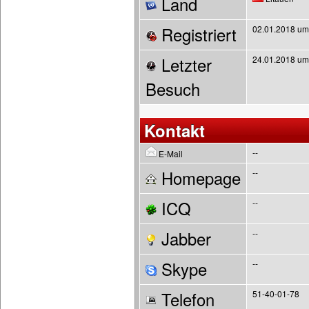
Land
Registriert
02.01.2018 um
Letzter
24.01.2018 um
Besuch
Kontakt
--
E-Mail
Homepage
--
ICQ
--
Jabber
--
Skype
--
Telefon
51-40-01-78