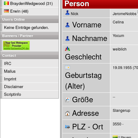
Person
BraydenWedgwood
(31)
Erwin
(48)
Nick
JeromeNobbs
Users Online
Vorname
Celina
Keine Einträge gefunden.
Banners / Partner
Nachname
Yocum
weiblich
Geschlecht
Contact
IRC
19.09.1955 (70
Mailus
Geburtstag
Imprint
(Alter)
Disclaimer
Scriptinfo
Größe
--
Adresse
Slangerup
PLZ - Ort
3550 -
Litauen