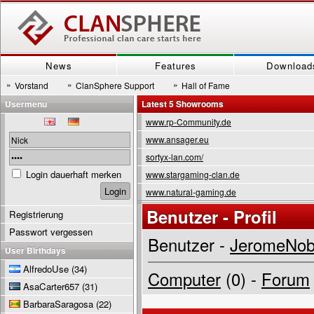
News
Features
Download
»
»
»
Vorstand
ClanSphere Support
Hall of Fame
Usermenu
Latest 5 Showrooms
www.rp-Community.de
www.ansager.eu
sortyx-lan.com/
Login dauerhaft merken
www.stargaming-clan.de
www.natural-gaming.de
Benutzer - Profil
Registrierung
Passwort vergessen
Benutzer -
JeromeNo
User Birthdays
AlfredoUse
(34)
Computer
(0) -
Forum
AsaCarter657
(31)
BarbaraSaragosa
(22)