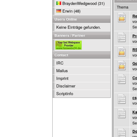
BraydenWedgwood
(31)
Thema
Erwin
(48)
Re
Users Online
v
Keine Einträge gefunden.
Se
Banners / Partner
Pr
v
R
Contact
v
IRC
Go
v
Mailus
Co
Imprint
v
Disclaimer
Se
Scriptinfo
cs
v
Ka
v
Se
Do
v