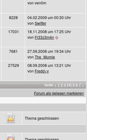
von ven0m
8228
04.02.2009 um 00:30 Uhr
von
Swifter
17031
18.11.2008 um 17:25 Uhr
von
Fr33z3m4n
7681
27.09.2008 um 19:34 Uhr
von
The_Mumie
27529
08.09.2008 um 13:21 Uhr
von
Fredd<y
Seite
<
1
2
3
[4]
5
6
7
>
Forum als gelesen markieren
Thema geschlossen
Thema geschlossen