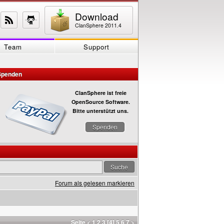
Download
ClanSphere 2011.4
Team
Support
Spenden
ClanSphere ist freie
OpenSource Software.
Bitte unterstützt uns.
Spenden
Forum als gelesen markieren
Seite
<
1
2
3
[4]
5
6
7
>