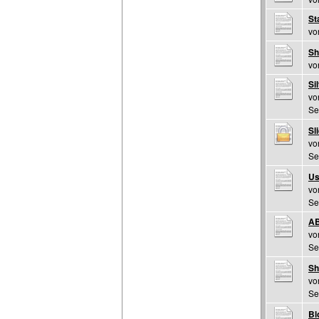
St
v
Sh
v
Si
v
Se
Sl
v
Se
Us
v
Se
AB
v
Se
Sh
v
Se
Bl