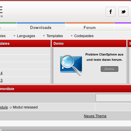
s
Downloads
Forum
»
»
»
les
Languages
Templates
Codepastes
plates
Demo
Probiere ClanSphere aus
und teste daran herum.
Demo
 4
 3
menliste
dule
-> Modul released
Neues Thema
0