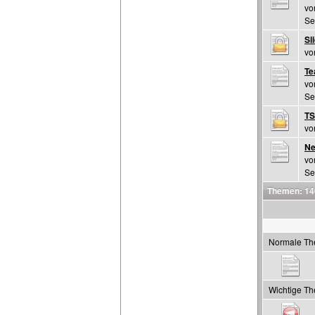
v
Se
Sl
v
Te
vo
Se
TS
vo
Ne
v
Se
Themen: 14
Normale T
Wichtige T