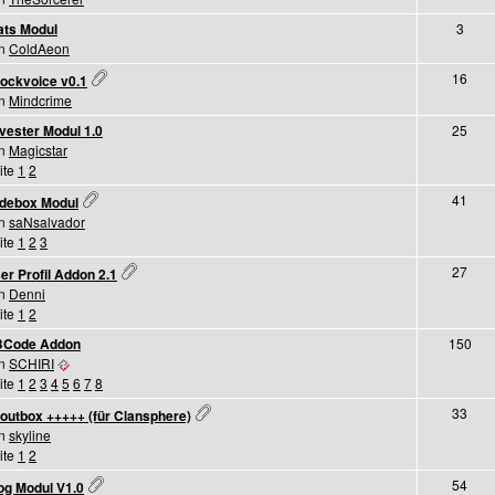
ats Modul
3
on
ColdAeon
16
ockvoice v0.1
on
Mindcrime
lvester Modul 1.0
25
on
Magicstar
ite
1
2
41
idebox Modul
on
saNsalvador
ite
1
2
3
27
er Profil Addon 2.1
on
Denni
ite
1
2
Code Addon
150
on
SCHIRI
ite
1
2
3
4
5
6
7
8
33
outbox +++++ (für Clansphere)
on
skyline
ite
1
2
54
og Modul V1.0