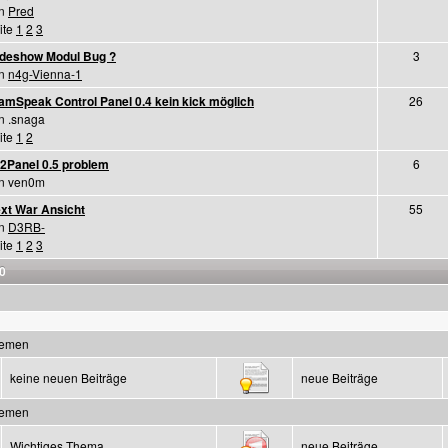
on
Pred
ite
1
2
3
ideshow Modul Bug ?
3
on
n4g-Vienna-1
amSpeak Control Panel 0.4 kein kick möglich
26
n .snaga
ite
1
2
2Panel 0.5 problem
6
n ven0m
xt War Ansicht
55
on
D3RB-
ite
1
2
3
0
hemen
keine neuen Beiträge
neue Beiträge
hemen
Wichtiges Thema
neue Beiträge