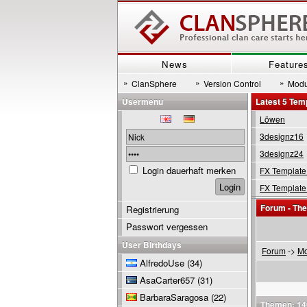
News
Feature
»
»
»
ClanSphere
Version Control
Modu
Usermenu
Latest 5 Tem
Löwen
3designz16
3designz24
Login dauerhaft merken
FX Template
FX Template
Forum - The
Registrierung
Passwort vergessen
User Birthdays
Forum
->
Mo
AlfredoUse
(34)
AsaCarter657
(31)
BarbaraSaragosa
(22)
Themen: 14