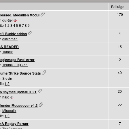
Beiträge
170
leased: Medaillen Modul
on
duRiel
ite
1
2
3
4
5
6
7
8
9
4
ofil Buddy addon
on
dikkoman
SS READER
15
on
Tomek
oglemaps Fatal error
2
on
Team[GER]Clan
40
unterStrike Source Stats
on
Slevin
ite
1
2
20
p tinymce update 0.3.1
on
hajo
22
lender Mouseover v1.3
on
Miraculix
ite
1
2
tA Replay Parser
7
on
TheSorcerer