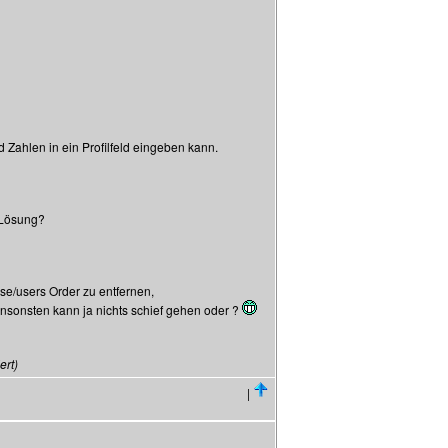
d Zahlen in ein Profilfeld eingeben kann.
e Lösung?
se/users Order zu entfernen,
nsonsten kann ja nichts schief gehen oder ?
ert)
|