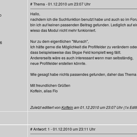
# Thema - 01.12.2010 um 23:07 Uhr
Hallo,
o
nachdem ich die Suchfunktion benutzt habe und auch so im Fo
bin ich auf keinen passenden Beitrag gefunden. Lediglich auf e
wieso das Modul nicht mehr funkioniert.
Nur zu dem eigentlichen "Wunsch",
36
Ich hätte gerne die Möglichkeit die Profilfelder zu verändern ode
dass beispielsweise das Skype Feld komplett weg fällt.
Andererseits wäre es auch interessant wenn man selbständig,
neue Profilfelder erstellen könnte.
Wie gesagt habe nichts passendes gefunden, daher das Thema 
Mit freundlichen Grüßen
Koffein, alias Flo
Zuletzt editiert von
Koffein
am 01.12.2010 um 23:07 Uhr (1x Editi
# Antwort: 1 - 01.12.2010 um 23:11 Uhr