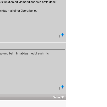
ats funktioniert. Jemand anderes hatte damit
n das mal einer überarbeitet.
|
sp und bei mir hat das modul auch nicht
|
Seite [1]