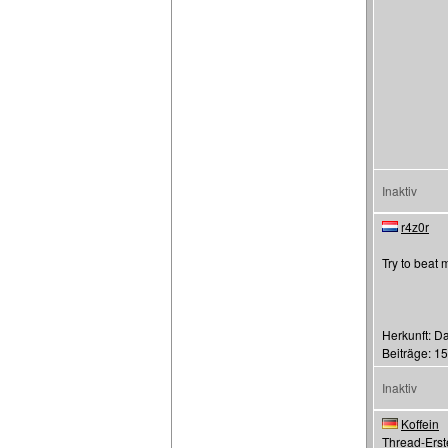
Inaktiv
r4z0r
Try to beat 
Herkunft: 
Beiträge: 1
Inaktiv
Koffein
Thread-Erste