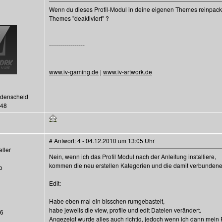
Wenn du dieses Profil-Modul in deine eigenen Themes reinpacks
Themes "deaktiviert" ?
------------------
www.iv-gaming.de
|
www.iv-artwork.de
üdenscheid
048
# Antwort: 4 - 04.12.2010 um 13:05 Uhr
ller
Nein, wenn ich das Profil Modul nach der Anleitung installiere,
kommen die neu erstellen Kategorien und die damit verbundenen 
o
Edit:
Habe eben mal ein bisschen rumgebastelt,
habe jeweils die view, profile und edit Dateien verändert.
36
Angezeigt wurde alles auch richtig, jedoch wenn ich dann mein Pr