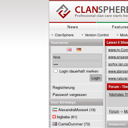
News
Feature
»
»
»
ClanSphere
Version Control
Modu
Usermenu
Latest 5 Sh
www.rp-Com
www.ansage
sortyx-lan.c
Login dauerhaft merken
www.stargam
www.natural
Forum - Th
Registrierung
Passwort vergessen
Nächstes T
User Birthdays
AlexandraMoose4
(19)
Forum
->
Mo
bigbaba
(61)
CarrieDummer
(73)
Antworten: 