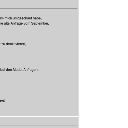
rum mich umgeschaut habe,
ine alte Anfrage vom September,
r zu deaktivieren,
bei den Modul Anfragen.
ert)