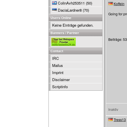
ColinAvh253511
(50)
Koffein
DaciaLardner8
(70)
Going for pr
Users Online
Keine Einträge gefunden.
Banners / Partner
Beiträge: 5
Contact
IRC
Mailus
Imprint
Disclaimer
Scriptinfo
Inaktiv
Tress13