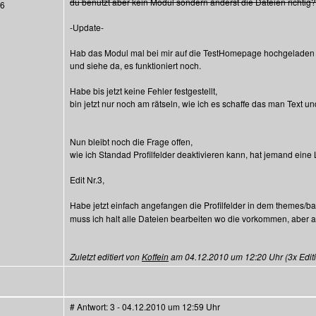
du benutzt aber kein Modul sondern änderst die Dateien richtig?
36
-Update-
Hab das Modul mal bei mir auf die TestHomepage hochgeladen
und siehe da, es funktioniert noch.
Habe bis jetzt keine Fehler festgestellt,
bin jetzt nur noch am rätseln, wie ich es schaffe das man Text un
Nun bleibt noch die Frage offen,
wie ich Standad Profilfelder deaktivieren kann, hat jemand ein
Edit Nr.3,
Habe jetzt einfach angefangen die Profilfelder in dem themes/ba
muss ich halt alle Dateien bearbeiten wo die vorkommen, aber a
Zuletzt editiert von
Koffein
am 04.12.2010 um 12:20 Uhr (3x Editi
# Antwort: 3 - 04.12.2010 um 12:59 Uhr