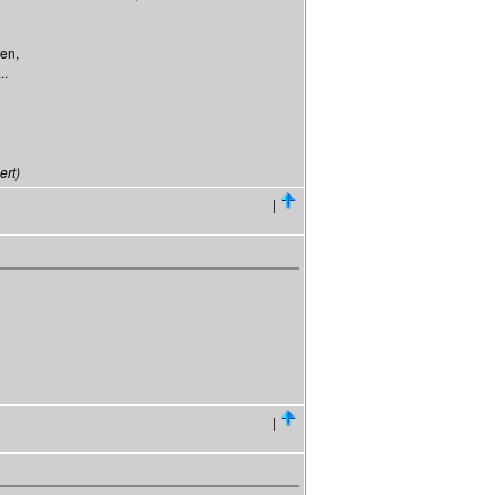
len,
..
ert)
|
|