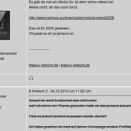
Es gab da mal ein Modul für. Ist aber schon etwas her.
Weiss nicht, ob das noch funzt.
http://www.csphere.eu/downloads/module/view/id/208
Das ist für 2009 gewesen.
Vlt passt es dir ja jemand an.
------------------
üdenscheid
048
www.iv-gaming.de
|
www.iv-artwork.de
# Antwort: 2 - 04.12.2010 um 11:52 Uhr
ller
Soweit ich weiß funktioniert das nicht mehr,
weil ich schon ein Thema gefunden hatte ob das jemand aktualis
o
Falls es jedoch jemand anpassen würde, danke!!
Ich habe gesehen du hast auf deiner Homepage andere Profilfel