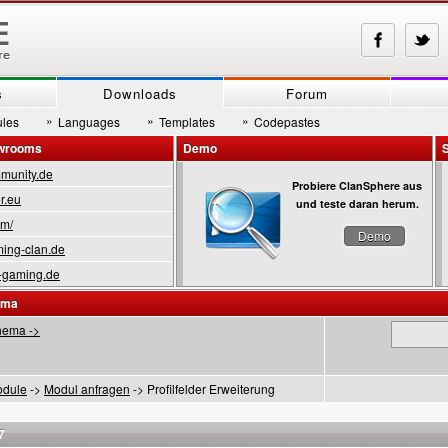
s
Downloads
Forum
»
»
»
les
Languages
Templates
Codepastes
owrooms
Demo
munity.de
Probiere ClanSphere aus
r.eu
und teste daran herum.
om/
Demo
ing-clan.de
-gaming.de
ema
hema ->
dule
->
Modul anfragen
-> Profilfelder Erweiterung
7