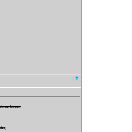
|
ieren kann...
der,