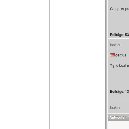
Going for pr
Beiträge: 5
Inaktiv
gent0s
Try to beat 
Beiträge: 1
Inaktiv
Antworten: 