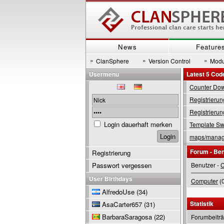
News
Feature
»
»
»
ClanSphere
Version Control
Modu
Usermenu
Latest 5 Cod
Counter Down
Registrierun
Registrierun
Login dauerhaft merken
Template Swi
maps/manage
Forum - Be
Registrierung
Passwort vergessen
Benutzer -
C
User Birthdays
Computer
(0
AlfredoUse
(34)
Statistik
AsaCarter657
(31)
BarbaraSaragosa
(22)
Forumbeitr