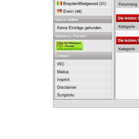
BraydenWedgwood
(31)
Forumrang
Erwin
(48)
Die letzten 
Users Online
Kategorie
Keine Einträge gefunden.
Banners / Partner
Die letzten
Kategorie
Contact
IRC
Mailus
Imprint
Disclaimer
Scriptinfo