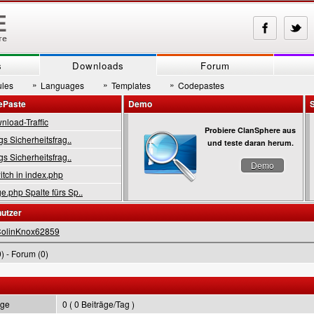
s
Downloads
Forum
»
»
»
les
Languages
Templates
Codepastes
ePaste
Demo
load-Traffic
Probiere ClanSphere aus
gs Sicherheitsfrag..
und teste daran herum.
gs Sicherheitsfrag..
Demo
tch in index.php
.php Spalte fürs Sp..
nutzer
olinKnox62859
) - Forum (0)
äge
0 ( 0 Beiträge/Tag )