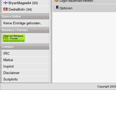
Login dauerhaft merken
BryanMagee64
(53)
Optionen
DedraBolin
(34)
Users Online
Keine Einträge gefunden.
Banners / Partner
Contact
IRC
Mailus
Imprint
Disclaimer
Scriptinfo
Copyright 200