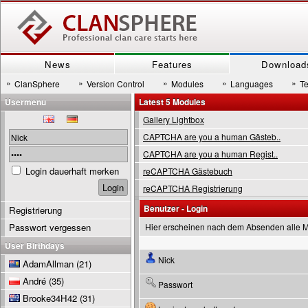
News
Features
Download
»
»
»
»
»
ClanSphere
Version Control
Modules
Languages
T
Usermenu
Latest 5 Modules
Gallery Lightbox
CAPTCHA are you a human Gästeb..
CAPTCHA are you a human Regist..
Login dauerhaft merken
reCAPTCHA Gästebuch
reCAPTCHA Registrierung
Benutzer - Login
Registrierung
Passwort vergessen
Hier erscheinen nach dem Absenden alle 
User Birthdays
Nick
AdamAllman
(21)
André
(35)
Passwort
Brooke34H42
(31)