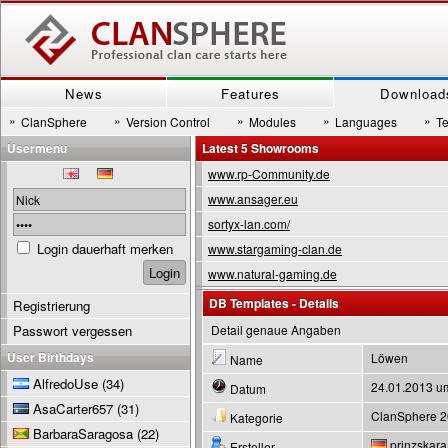
News
Features
Download
»
»
»
»
»
ClanSphere
Version Control
Modules
Languages
T
Usermenu
Latest 5 Showrooms
www.rp-Community.de
www.ansager.eu
sortyx-lan.com/
Login dauerhaft merken
www.stargaming-clan.de
www.natural-gaming.de
DB Templates - Details
Registrierung
Passwort vergessen
Detail genaue Angaben
User Birthdays
Löwen
Name
AlfredoUse
(34)
24.01.2013 u
Datum
AsaCarter657
(31)
ClanSphere 
Kategorie
BarbaraSaragosa
(22)
prinzskara
Ersteller