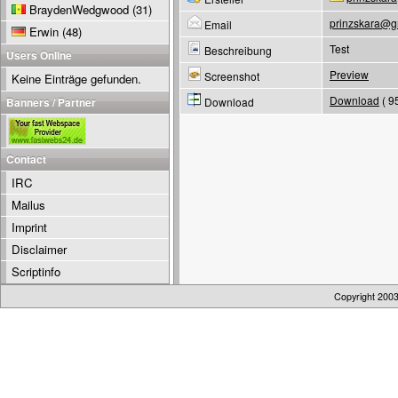
BraydenWedgwood
(31)
prinzskara@g
Email
Erwin
(48)
Test
Beschreibung
Users Online
Preview
Screenshot
Keine Einträge gefunden.
Download
( 9
Banners / Partner
Download
Contact
IRC
Mailus
Imprint
Disclaimer
Scriptinfo
Copyright 200