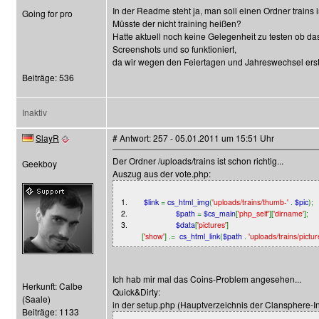
In der Readme steht ja, man soll einen Ordner trains 
Going for pro
Müsste der nicht training heißen?
Hatte aktuell noch keine Gelegenheit zu testen ob da
Screenshots und so funktioniert,
da wir wegen den Feiertagen und Jahreswechsel erst
Beiträge: 536
Inaktiv
SlayR
# Antwort: 257 - 05.01.2011 um 15:51 Uhr
Der Ordner /uploads/trains ist schon richtig...
Geekboy
Auszug aus der vote.php:
1.
$link
=
cs_html_img
(
'uploads/trains/thumb-'
.
$pic
);
2.
$path
=
$cs_main
[
'php_self'
][
'dirname'
];
3.
$data
[
'pictures'
]
[
'show'
] .=
cs_html_link
(
$path
.
'uploads/trains/pictur
Ich hab mir mal das Coins-Problem angesehen...
Herkunft: Calbe
Quick&Dirty:
(Saale)
in der setup.php (Hauptverzeichnis der Clansphere-In
Beiträge: 1133