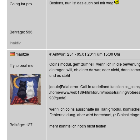
Bestens, nun ist das auch bei mir weg
Going for pro
Beiträge: 536
Inaktiv
mautzie
# Antwort: 254 - 05.01.2011 um 15:30 Uhr
Coins modul, geht zum teil, wenn ich in die bewertu
Try to beat me
eintragen will, ob einer da war, oder nicht, dann komm
und es steht
[qoute]Fatal error: Call to undefined function cs_coins
/home/www/web139/html/forum/mods/training/voterese
93[/quote]
wenn ich coins ausschalte im Tranigmodul, komisch
Fehlermeldung, aber wird berechnet, (z.B nicht einge
Beiträge: 127
mehr konnte ich noch nicht testen