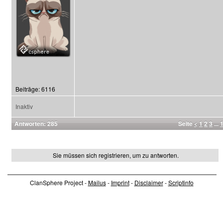
Beiträge: 6116
Inaktiv
Antworten: 285
Seite
<
1
2
3
...
Sie müssen sich registrieren, um zu antworten.
ClanSphere Project -
Mailus
-
Imprint
-
Disclaimer
-
Scriptinfo