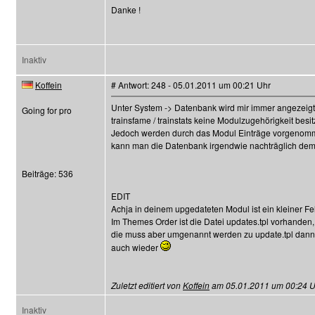
Danke !
Inaktiv
Koffein
# Antwort: 248 - 05.01.2011 um 00:21 Uhr
Unter System -> Datenbank wird mir immer angezeigt 
Going for pro
trainsfame / trainstats keine Modulzugehörigkeit besitz
Jedoch werden durch das Modul Einträge vorgenom
kann man die Datenbank irgendwie nachträglich de
Beiträge: 536
EDIT
Achja in deinem upgedateten Modul ist ein kleiner Feh
Im Themes Order ist die Datei updates.tpl vorhanden,
die muss aber umgenannt werden zu update.tpl dann 
auch wieder
Zuletzt editiert von
Koffein
am 05.01.2011 um 00:24 Uhr
Inaktiv