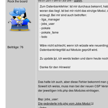
05.01.2011 um 07:53 Uhr -
SlayR
:
Rock the board
Zum Datenbankfehler: Ist mir durchaus bekannt, ha
woran das liegt. Ist bei mir nicht das einzige Modul,
erzeugt. Bei mir sind auch betroffen:
- liga_manager
- jobs_user
- pokale
- pokale_fame
- todo
Wäre nicht schlecht, wenn ich wüsste wie neuerding
Beiträge: 76
Datenbankintegrität auf Module geprüft wird.
Zu update.tpl, ich werds testen und dann heute noc
Danke für den Hinweis!
Das hatte ich auch, aber diese Fehler bekommt man g
Soweit ich weiss, muss man bei der neuen CSP Versio
der jeweiligen info.php des Modules eintragen.
Bsp: jobs_user:
Die geänderte info.php vom Jobs Modul
<?php