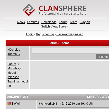
News
-
Features
-
Downloads
-
Forum
-
Team
-
Support
-
Switch View:
Screen
Login
-
Registrierung
-
Passwort vergessen
Forum - Thema
Nächstes
Thema ->
Forum
->
Module
->
Modul
released
->
Trainingsmodul
2010
Antworten: 285
Seite
<
1
2
3
...
Koffein
# Antwort: 241 - 19.12.2010 um 19:40 Uhr