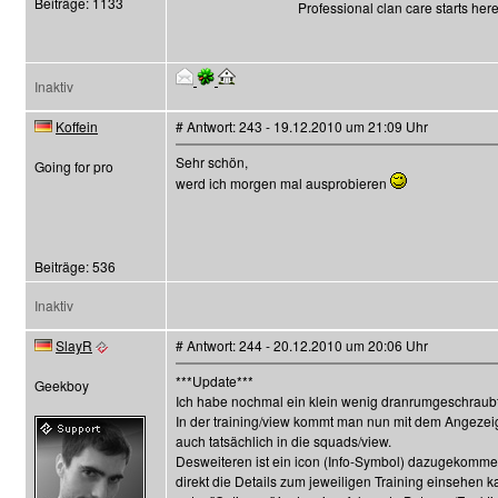
Beiträge: 1133
Professional clan care starts her
Inaktiv
Koffein
# Antwort: 243 - 19.12.2010 um 21:09 Uhr
Sehr schön,
Going for pro
werd ich morgen mal ausprobieren
Beiträge: 536
Inaktiv
SlayR
# Antwort: 244 - 20.12.2010 um 20:06 Uhr
***Update***
Geekboy
Ich habe nochmal ein klein wenig dranrumgeschraubt
In der training/view kommt man nun mit dem Angez
auch tatsächlich in die squads/view.
Desweiteren ist ein icon (Info-Symbol) dazugekomm
direkt die Details zum jeweiligen Training einsehen k