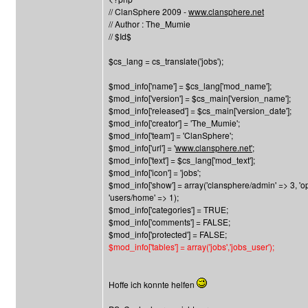
// ClanSphere 2009 -
www.clansphere.net
// Author : The_Mumie
// $Id$
$cs_lang = cs_translate('jobs');
$mod_info['name'] = $cs_lang['mod_name'];
$mod_info['version'] = $cs_main['version_name'];
$mod_info['released'] = $cs_main['version_date'];
$mod_info['creator'] = 'The_Mumie';
$mod_info['team'] = 'ClanSphere';
$mod_info['url'] = '
www.clansphere.net';
$mod_info['text'] = $cs_lang['mod_text'];
$mod_info['icon'] = 'jobs';
$mod_info['show'] = array('clansphere/admin' => 3, 'op
'users/home' => 1);
$mod_info['categories'] = TRUE;
$mod_info['comments'] = FALSE;
$mod_info['protected'] = FALSE;
$mod_info['tables'] = array('jobs','jobs_user');
Hoffe ich konnte helfen