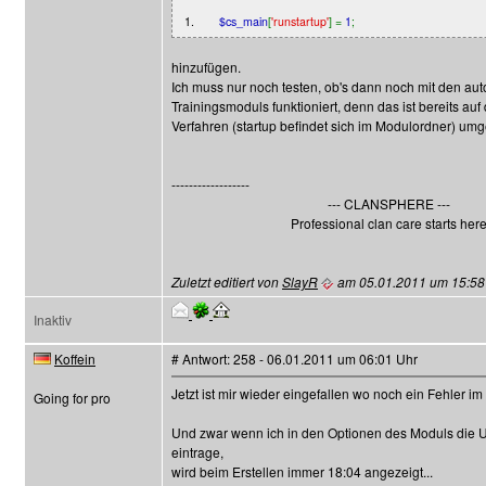
1.
$cs_main
[
'runstartup'
] =
1
;
hinzufügen.
Ich muss nur noch testen, ob's dann noch mit den a
Trainingsmoduls funktioniert, denn das ist bereits au
Verfahren (startup befindet sich im Modulordner) umge
------------------
--- CLANSPHERE ---
Professional clan care starts her
Zuletzt editiert von
SlayR
am 05.01.2011 um 15:58 U
Inaktiv
Koffein
# Antwort: 258 - 06.01.2011 um 06:01 Uhr
Jetzt ist mir wieder eingefallen wo noch ein Fehler i
Going for pro
Und zwar wenn ich in den Optionen des Moduls die U
eintrage,
wird beim Erstellen immer 18:04 angezeigt...