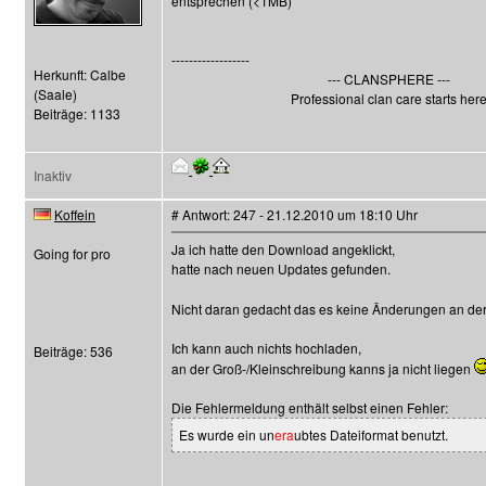
entsprechen (<1MB)
------------------
Herkunft: Calbe
--- CLANSPHERE ---
(Saale)
Professional clan care starts her
Beiträge: 1133
Inaktiv
Koffein
# Antwort: 247 - 21.12.2010 um 18:10 Uhr
Ja ich hatte den Download angeklickt,
Going for pro
hatte nach neuen Updates gefunden.
Nicht daran gedacht das es keine Änderungen an de
Ich kann auch nichts hochladen,
Beiträge: 536
an der Groß-/Kleinschreibung kanns ja nicht liegen
Die Fehlermeldung enthält selbst einen Fehler:
Es wurde ein un
era
ubtes Dateiformat benutzt.