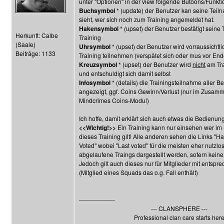
unter "Optionen" in der view folgende Butoons/Funktio
Buchsymbol
* (update) der Benutzer kan seine Tei
sieht, wer sich noch zum Training angemeldet hat.
Hakensymbol
* (upset) der Benutzer bestätigt sein
Herkunft: Calbe
Training
(Saale)
Uhrsymbol
* (upset) der Benutzer wird vorraussichtli
Beiträge: 1133
Training teilnehmen (verspätet sich oder mus vor En
Kreuzsymbol
* (upset) der Benutzer wird
nicht
am Tra
und entschuldigt sich damit selbst
Infosymbol
* (details) die Trainingsteilnahme aller B
angezeigt, ggf. Coins Gewinn/Verlust (nur im Zusam
Mindcrimes Coins-Modul)
Ich hoffe, damit erklärt sich auch etwas die Bedienung
<<Wichtig!>>
Ein Training kann nur einsehen wer im S
dieses Training gilt! Alle anderen sehen die Links "Ha
Voted" wobei "Last voted" für die meisten eher nutzlos
abgelaufene Traings dargestellt werden, sofern kein
Jedoch gilt auch dieses nur für Mitglieder mit entspr
(Mitglied eines Squads das o.g. Fall enthält)
------------------
--- CLANSPHERE ---
Professional clan care starts her