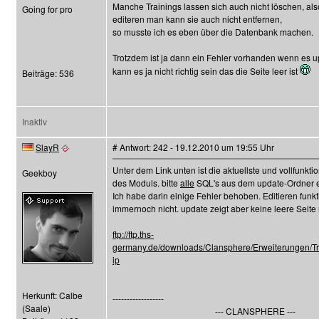
Manche Trainings lassen sich auch nicht löschen, also
Going for pro
editeren man kann sie auch nicht entfernen,
so musste ich es eben über die Datenbank machen.
Trotzdem ist ja dann ein Fehler vorhanden wenn es up
kann es ja nicht richtig sein das die Seite leer ist
Beiträge: 536
Inaktiv
SlayR
# Antwort: 242 - 19.12.2010 um 19:55 Uhr
Unter dem Link unten ist die aktuellste und vollfunkti
Geekboy
des Moduls. bitte
alle
SQL's aus dem update-Ordner e
Ich habe darin einige Fehler behoben. Editieren funkt
immernoch nicht. update zeigt aber keine leere Seite
ftp://ftp.ths-
germany.de/downloads/Clansphere/Erweiterungen/T
ip
Herkunft: Calbe
------------------
(Saale)
--- CLANSPHERE ---