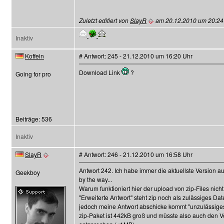
Zuletzt editiert von
SlayR
am 20.12.2010 um 20:24 U
Inaktiv
Koffein
# Antwort: 245 - 21.12.2010 um 16:20 Uhr
Download Link
?
Going for pro
Beiträge: 536
Inaktiv
SlayR
# Antwort: 246 - 21.12.2010 um 16:58 Uhr
Antwort 242. Ich habe immer die aktuellste Version a
Geekboy
by the way...
Warum funktioniert hier der upload von zip-Files nich
"Erweiterte Antwort" steht zip noch als zulässiges Dat
jedoch meine Antwort abschicke kommt "unzulässiges
zip-Paket ist 442kB groß und müsste also auch den 