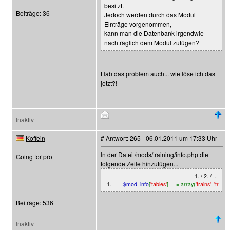
besitzt.
Beiträge: 36
Jedoch werden durch das Modul
Einträge vorgenommen,
kann man die Datenbank irgendwie
nachträglich dem Modul zufügen?
Hab das problem auch... wie löse ich das
jetzt?!
|
Inaktiv
Koffein
# Antwort: 265 - 06.01.2011 um 17:33 Uhr
In der Datei /mods/training/info.php die
Going for pro
folgende Zeile hinzufügen...
1. / 2. / ...
1.
$mod_info
[
'tables'
] = array(
'trains'
,
'train
Beiträge: 536
|
Inaktiv