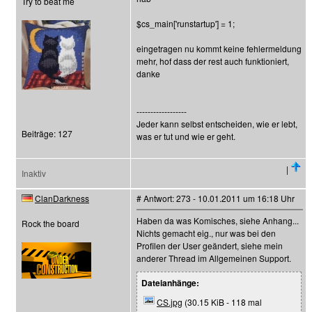
Try to beat me
$cs_main['runstartup'] = 1;
eingetragen nu kommt keine fehlermeldung
mehr, hof dass der rest auch funktioniert,
danke
------------------
Jeder kann selbst entscheiden, wie er lebt,
Beiträge: 127
was er tut und wie er geht.
|
Inaktiv
ClanDarkness
# Antwort: 273 - 10.01.2011 um 16:18 Uhr
Haben da was Komisches, siehe Anhang...
Rock the board
Nichts gemacht eig., nur was bei den
Profilen der User geändert, siehe mein
anderer Thread im Allgemeinen Support.
Dateianhänge:
CS.jpg
(30.15 KiB - 118 mal