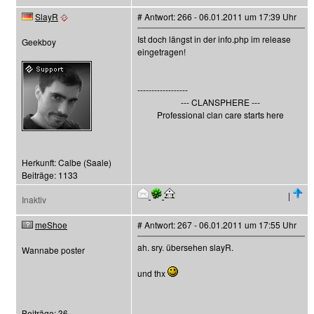
SlayR
# Antwort: 266 - 06.01.2011 um 17:39 Uhr
Ist doch längst in der info.php im release
Geekboy
eingetragen!
------------------
--- CLANSPHERE ---
Professional clan care starts here
Herkunft: Calbe (Saale)
Beiträge: 1133
|
Inaktiv
meShoe
# Antwort: 267 - 06.01.2011 um 17:55 Uhr
ah. sry. übersehen slayR.
Wannabe poster
und thx
Beiträge: 36