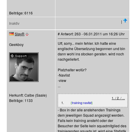
Beiträge: 6116
|
Inaktiv
SlayR
# Antwort: 263 - 06.01.2011 um 16:26 Uhr
Uff, sorry... mein fehler. Ich hatte eine
Geekboy
englische Übersetzung begonnen und bin
dann wohl ins stocken geraten. wird noch
nachgeliefert.
Platzhalter wofür?
-Navlist
-view
...
Herkunft: Calbe (Saale)
1. / 2. / ...
Beiträge: 1133
1.
{
training
:
navlist
}
- Box in der alle anstehenden Trainings
dem jeweiligen Squad angezeigt werden.
Falls kein training ansteht oder der
Besucher der Seite kein squadmitglied des
trainierenden squads ist, wird eine Statistik