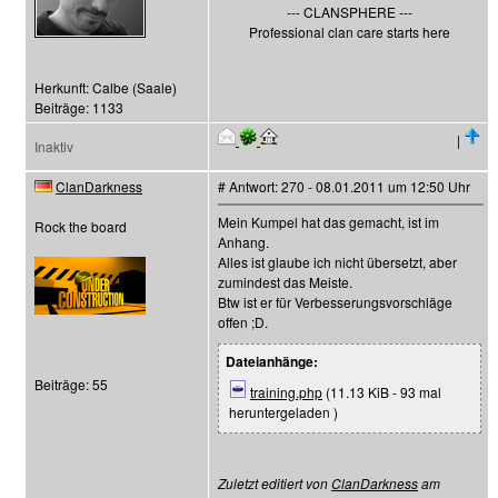
--- CLANSPHERE ---
Professional clan care starts here
Herkunft: Calbe (Saale)
Beiträge: 1133
|
Inaktiv
ClanDarkness
# Antwort: 270 - 08.01.2011 um 12:50 Uhr
Mein Kumpel hat das gemacht, ist im
Rock the board
Anhang.
Alles ist glaube ich nicht übersetzt, aber
zumindest das Meiste.
Btw ist er für Verbesserungsvorschläge
offen ;D.
Dateianhänge:
Beiträge: 55
training.php
(11.13 KiB - 93 mal
heruntergeladen )
Zuletzt editiert von
ClanDarkness
am