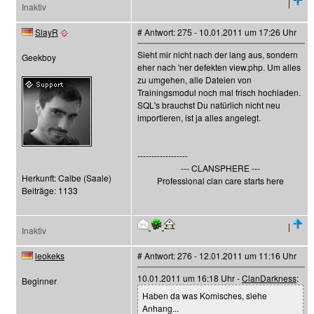
|
Inaktiv
SlayR
# Antwort: 275 - 10.01.2011 um 17:26 Uhr
Sieht mir nicht nach der lang aus, sondern
Geekboy
eher nach 'ner defekten view.php. Um alles
zu umgehen, alle Dateien von
Trainingsmodul noch mal frisch hochladen.
SQL's brauchst Du natürlich nicht neu
importieren, ist ja alles angelegt.
------------------
--- CLANSPHERE ---
Herkunft: Calbe (Saale)
Professional clan care starts here
Beiträge: 1133
|
Inaktiv
leokeks
# Antwort: 276 - 12.01.2011 um 11:16 Uhr
10.01.2011 um 16:18 Uhr -
ClanDarkness
:
Beginner
Haben da was Komisches, siehe
Anhang...