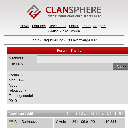
News
-
Features
-
Downloads
-
Forum
-
Team
-
Support
-
Switch View:
Screen
Login
-
Registrierung
-
Passwort vergessen
Forum - Thema
Nächstes
Thema ->
Forum
->
Module
->
Modul
released
->
Trainingsmodul
2010
Antworten: 285
Seite
<
1
2
3
...
10
11
12
13
[14]
15
>
ClanDarkness
# Antwort: 261 - 06.01.2011 um 16:23 Uhr