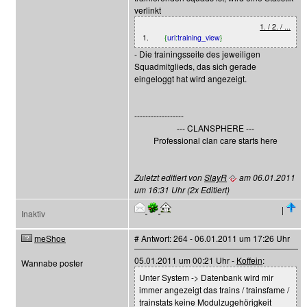
verlinkt
1. / 2. / ...
1.
{
url
:
training_view
}
- Die trainingsseite des jeweiligen
Squadmitglieds, das sich gerade
eingeloggt hat wird angezeigt.
------------------
--- CLANSPHERE ---
Professional clan care starts here
Zuletzt editiert von
SlayR
am 06.01.2011
um 16:31 Uhr (2x Editiert)
|
Inaktiv
meShoe
# Antwort: 264 - 06.01.2011 um 17:26 Uhr
05.01.2011 um 00:21 Uhr -
Koffein
:
Wannabe poster
Unter System -> Datenbank wird mir
immer angezeigt das trains / trainsfame /
trainstats keine Modulzugehörigkeit