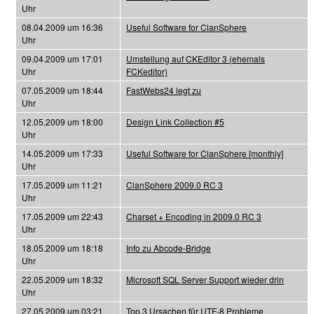
Uhr
08.04.2009 um 16:36
Useful Software for ClanSphere
Uhr
09.04.2009 um 17:01
Umstellung auf CKEditor 3 (ehemals
Uhr
FCKeditor)
07.05.2009 um 18:44
FastWebs24 legt zu
Uhr
12.05.2009 um 18:00
Design Link Collection #5
Uhr
14.05.2009 um 17:33
Useful Software for ClanSphere [monthly]
Uhr
17.05.2009 um 11:21
ClanSphere 2009.0 RC 3
Uhr
17.05.2009 um 22:43
Charset + Encoding in 2009.0 RC 3
Uhr
18.05.2009 um 18:18
Info zu Abcode-Bridge
Uhr
22.05.2009 um 18:32
Microsoft SQL Server Support wieder drin
Uhr
27.05.2009 um 03:21
Top 3 Ursachen für UTF-8 Probleme