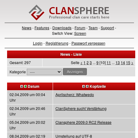
News
-
Features
-
Downloads
-
Forum
-
Team
-
Support
-
Switch View:
Screen
Login
-
Registrierung
-
Passwort vergessen
News - Liste
Gesamt: 297
Seite
<
1
2
3
...
9
[10]
11
...
13
14
15
>
Kategorie
Datum
Kopfzeile
02.04.2009 um 00:04
Aprilscherz: Whatwedo
Uhr
02.04.2009 um 20:46
ClanSphere sucht Verstärkung
Uhr
05.04.2009 um 20:02
Clansphere 2009.0 RC2 Release
Uhr
08.04.2009 um 02:19
Umstellung auf UTF-8