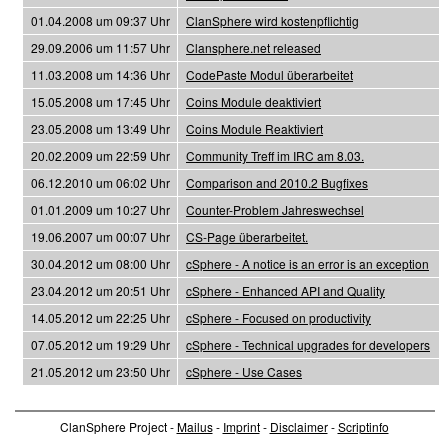
01.04.2008 um 09:37 Uhr
ClanSphere wird kostenpflichtig
29.09.2006 um 11:57 Uhr
Clansphere.net released
11.03.2008 um 14:36 Uhr
CodePaste Modul überarbeitet
15.05.2008 um 17:45 Uhr
Coins Module deaktiviert
23.05.2008 um 13:49 Uhr
Coins Module Reaktiviert
20.02.2009 um 22:59 Uhr
Community Treff im IRC am 8.03.
06.12.2010 um 06:02 Uhr
Comparison and 2010.2 Bugfixes
01.01.2009 um 10:27 Uhr
Counter-Problem Jahreswechsel
19.06.2007 um 00:07 Uhr
CS-Page überarbeitet.
30.04.2012 um 08:00 Uhr
cSphere - A notice is an error is an exception
23.04.2012 um 20:51 Uhr
cSphere - Enhanced API and Quality
14.05.2012 um 22:25 Uhr
cSphere - Focused on productivity
07.05.2012 um 19:29 Uhr
cSphere - Technical upgrades for developers
21.05.2012 um 23:50 Uhr
cSphere - Use Cases
ClanSphere Project -
Mailus
-
Imprint
-
Disclaimer
-
Scriptinfo