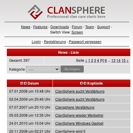
News
-
Features
-
Downloads
-
Forum
-
Team
-
Support
-
Switch View:
Screen
Login
-
Registrierung
-
Passwort vergessen
News - Liste
Gesamt: 297
Seite
<
1
2
3
4
[5]
6
...
13
14
15
>
Kategorie
Datum
Kopfzeile
07.01.2008 um 10:48 Uhr
ClanSphere sucht Verstärkung
02.04.2009 um 20:46 Uhr
ClanSphere sucht Verstärkung
07.07.2007 um 20:10 Uhr
Clansphere Verstärkung
05.03.2008 um 12:35 Uhr
ClanSphere wieder Werbefrei
24.01.2010 um 15:04 Uhr
ClanSphere Windows Gadget
20.11.2008 um 02:31 Uhr
ClanSphere wird 5