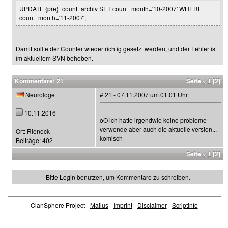
UPDATE {pre}_count_archiv SET count_month='10-2007' WHERE
count_month='11-2007';
Damit sollte der Counter wieder richtig gesetzt werden, und der Fehler ist
im aktuellem SVN behoben.
Kommentare: 21
Seite
<
1
[2]
Neurologe
# 21 - 07.11.2007 um 01:01 Uhr
10.11.2016
oO ich hatte irgendwie keine probleme
verwende aber auch die aktuelle version...
Ort: Rieneck
komisch
Beiträge: 402
Seite
<
1
[2]
Bitte Login benutzen, um Kommentare zu schreiben.
ClanSphere Project -
Mailus
-
Imprint
-
Disclaimer
-
Scriptinfo