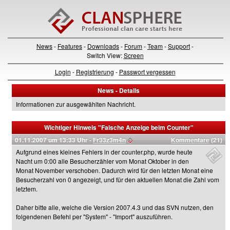
News
-
Features
-
Downloads
-
Forum
-
Team
-
Support
-
Switch View:
Screen
Login
-
Registrierung
-
Passwort vergessen
News - Details
Informationen zur ausgewählten Nachricht.
Wichtiger Hinweis "Falsche Anzeige beim Counter"
01.11.2007 um 13:33 Uhr -
Fr33z3m4n
Kommentare
(21)
Aufgrund eines kleines Fehlers in der counter.php, wurde heute
Nacht um 0:00 alle Besucherzähler vom Monat Oktober in den
Monat November verschoben. Dadurch wird für den letzten Monat eine
Besucherzahl von 0 angezeigt, und für den aktuellen Monat die Zahl vom
letztem.
Daher bitte alle, welche die Version 2007.4.3 und das SVN nutzen, den
folgendenen Befehl per "System" - "Import" auszuführen.