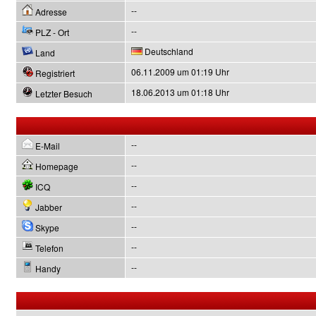
--
Adresse
--
PLZ - Ort
Deutschland
Land
06.11.2009 um 01:19 Uhr
Registriert
18.06.2013 um 01:18 Uhr
Letzter Besuch
--
E-Mail
--
Homepage
--
ICQ
--
Jabber
--
Skype
--
Telefon
--
Handy