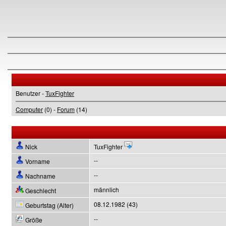
Benutzer -
TuxFighter
Computer
(0) -
Forum
(14)
Nick
TuxFighter
--
Vorname
--
Nachname
männlich
Geschlecht
08.12.1982 (43)
Geburtstag (Alter)
--
Größe