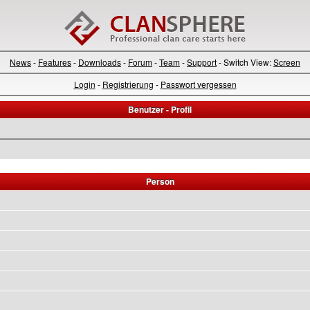
News
-
Features
-
Downloads
-
Forum
-
Team
-
Support
- Switch View:
Screen
Login
-
Registrierung
-
Passwort vergessen
Benutzer - Profil
Person