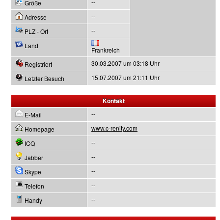
--
Größe
--
Adresse
--
PLZ - Ort
Land
Frankreich
30.03.2007 um 03:18 Uhr
Registriert
15.07.2007 um 21:11 Uhr
Letzter Besuch
Kontakt
--
E-Mail
www.c-renity.com
Homepage
--
ICQ
--
Jabber
--
Skype
--
Telefon
--
Handy