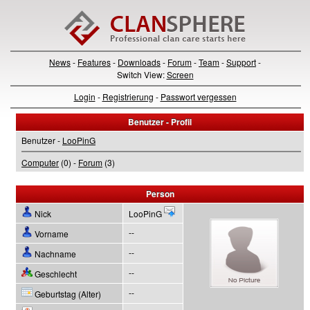
News
-
Features
-
Downloads
-
Forum
-
Team
-
Support
-
Switch View:
Screen
Login
-
Registrierung
-
Passwort vergessen
Benutzer - Profil
Benutzer -
LooPinG
Computer
(0) -
Forum
(3)
Person
Nick
LooPinG
--
Vorname
--
Nachname
--
Geschlecht
--
Geburtstag (Alter)