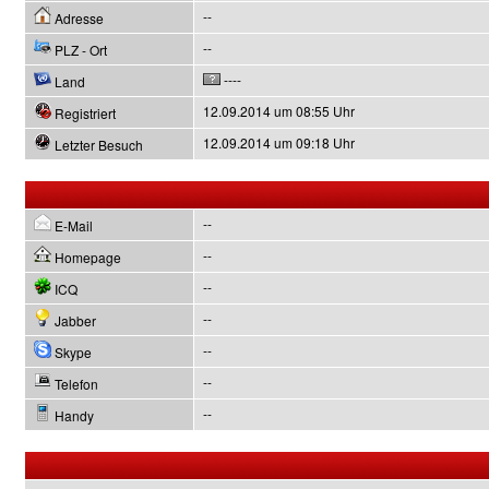
--
Adresse
--
PLZ - Ort
----
Land
12.09.2014 um 08:55 Uhr
Registriert
12.09.2014 um 09:18 Uhr
Letzter Besuch
--
E-Mail
--
Homepage
--
ICQ
--
Jabber
--
Skype
--
Telefon
--
Handy