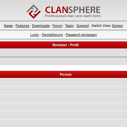
News
-
Features
-
Downloads
-
Forum
-
Team
-
Support
- Switch View:
Screen
Login
-
Registrierung
-
Passwort vergessen
Benutzer - Profil
Person