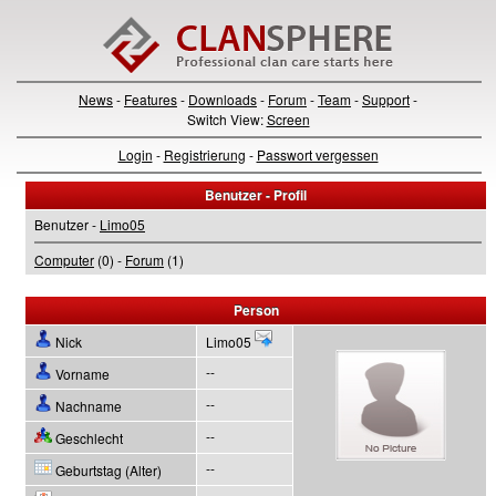
News
-
Features
-
Downloads
-
Forum
-
Team
-
Support
-
Switch View:
Screen
Login
-
Registrierung
-
Passwort vergessen
Benutzer - Profil
Benutzer -
Limo05
Computer
(0) -
Forum
(1)
Person
Nick
Limo05
--
Vorname
--
Nachname
--
Geschlecht
--
Geburtstag (Alter)