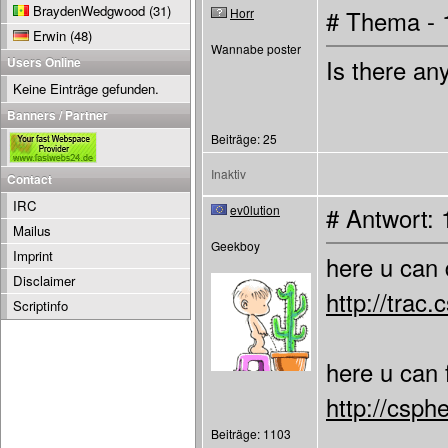
BraydenWedgwood
(31)
Horr
# Thema - 
Erwin
(48)
Wannabe poster
Users Online
Is there an
Keine Einträge gefunden.
Banners / Partner
Beiträge: 25
Inaktiv
Contact
IRC
ev0lution
# Antwort: 
Mailus
Geekboy
Imprint
here u can
Disclaimer
http://tra
Scriptinfo
here u can 
http://csph
Beiträge: 1103