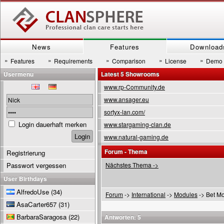
News
Features
Download
»
»
»
»
»
Features
Requirements
Comparison
License
Demo
Usermenu
Latest 5 Showrooms
www.rp-Community.de
www.ansager.eu
sortyx-lan.com/
Login dauerhaft merken
www.stargaming-clan.de
www.natural-gaming.de
Forum - Thema
Registrierung
Passwort vergessen
Nächstes Thema ->
User Birthdays
AlfredoUse
(34)
Forum
->
International
->
Modules
-> Bet M
AsaCarter657
(31)
BarbaraSaragosa
(22)
Antworten: 5