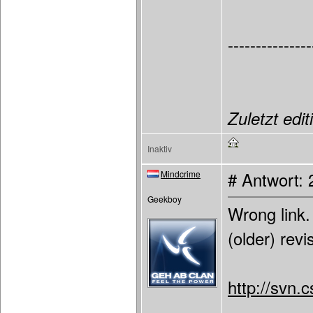
---------------
Zuletzt edit
Inaktiv
Mindcrime
# Antwort: 
Geekboy
Wrong link.
(older) revis
http://svn.