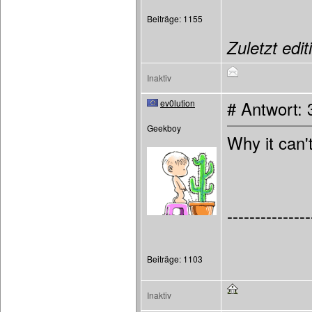
Beiträge: 1155
Zuletzt edit
Inaktiv
ev0lution
# Antwort: 
Geekboy
Why it can'
---------------
Beiträge: 1103
Inaktiv