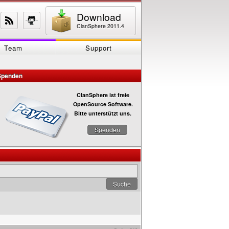
Download
ClanSphere 2011.4
Team
Support
Spenden
ClanSphere ist freie
OpenSource Software.
Bitte unterstützt uns.
Spenden