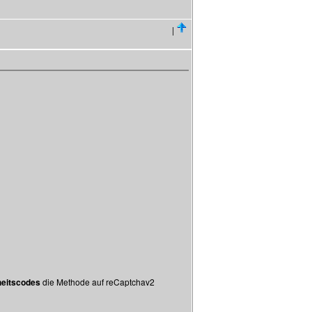
|
heitscodes
die Methode auf reCaptchav2