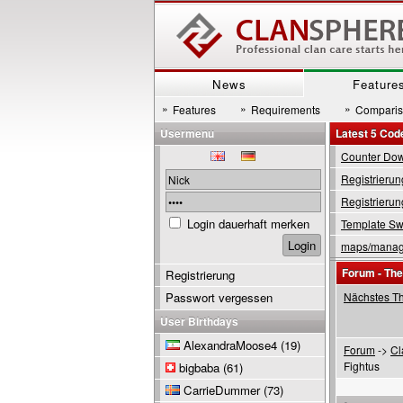
News
Feature
»
»
»
Features
Requirements
Compari
Usermenu
Latest 5 Cod
Counter Down
Registrierun
Registrierun
Login dauerhaft merken
Template Swi
maps/manage
Forum - Th
Registrierung
Passwort vergessen
Nächstes T
User Birthdays
AlexandraMoose4
(19)
Forum
->
Cl
Fightus
bigbaba
(61)
CarrieDummer
(73)