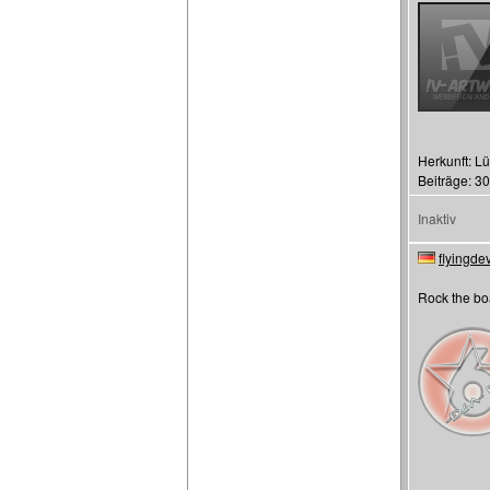
Herkunft: L
Beiträge: 3
Inaktiv
flyingdev
Rock the bo