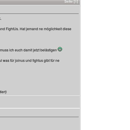
Seite [1]
.
nd FightUs. Hat jemand ne möglichkeit diese
muss ich euch damit jetzt belästigen
 was für joinus und fightus gibt für ne
iert)