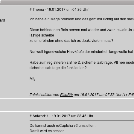
4
# Thema - 19.01.2017 um 04:36 Uhr
Ich habe ein Mega problem und das geht mir richtig auf den sack
ard
Diese behinderten Bots nerven mal wieder und zwar im JoinUs u
lästige scheiße
zu unterbinden ohne das ich es deaktivieren muss?
Nur weil irgendwelche Harzköpfe der minderheit langeweile hat 
Habe zum registrieren z.B ne 2. sicherheitsabfrage. Vlt nen modul
sicherheitsabfrage die funktioniert?
Mfg
Zuletzt editiert von
EliteBär
am 19.01.2017 um 07:53 Uhr (1x Edit
# Antwort: 1 - 19.01.2017 um 23:45 Uhr
Du kannst auch reCaptcha v2 umstellen.
Damit wird es besser.