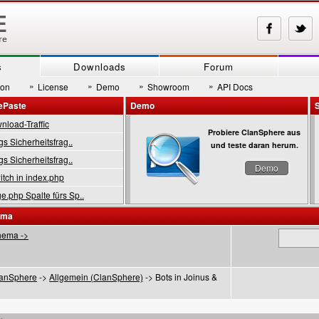
s
Downloads
Forum
»
»
»
»
son
License
Demo
Showroom
API Docs
ePaste
Demo
load-Traffic
Probiere ClanSphere aus
gs Sicherheitsfrag..
und teste daran herum.
gs Sicherheitsfrag..
Demo
tch in index.php
.php Spalte fürs Sp..
ema
hema ->
anSphere
->
Allgemein (ClanSphere)
-> Bots in Joinus &