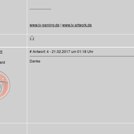
------------------
www.iv-gaming.de
|
www.iv-artwork.de
il
# Antwort: 4 - 21.02.2017 um 01:18 Uhr
Danke
ard