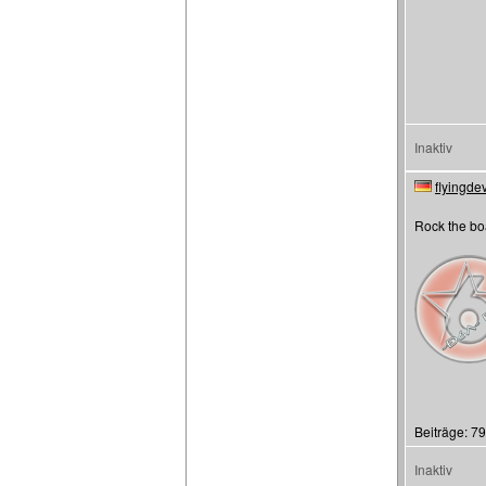
Inaktiv
flyingdev
Rock the bo
Beiträge: 79
Inaktiv