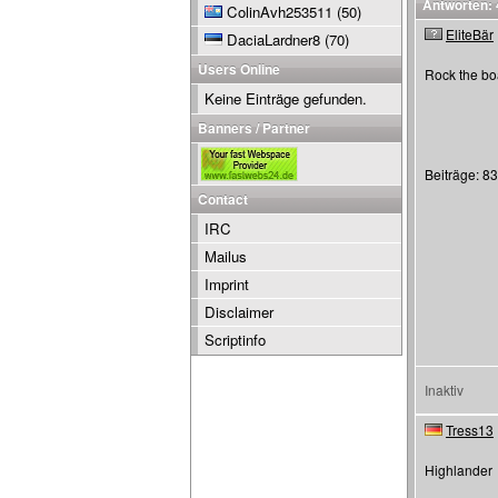
Antworten: 
ColinAvh253511
(50)
EliteBär
DaciaLardner8
(70)
Users Online
Rock the bo
Keine Einträge gefunden.
Banners / Partner
Beiträge: 83
Contact
IRC
Mailus
Imprint
Disclaimer
Scriptinfo
Inaktiv
Tress13
Highlander