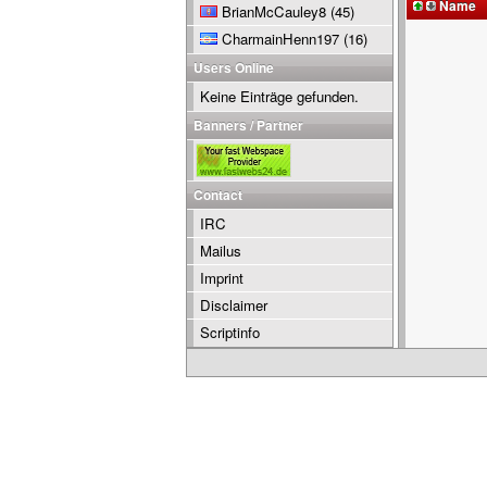
Name
BrianMcCauley8
(45)
CharmainHenn197
(16)
Users Online
Keine Einträge gefunden.
Banners / Partner
Contact
IRC
Mailus
Imprint
Disclaimer
Scriptinfo