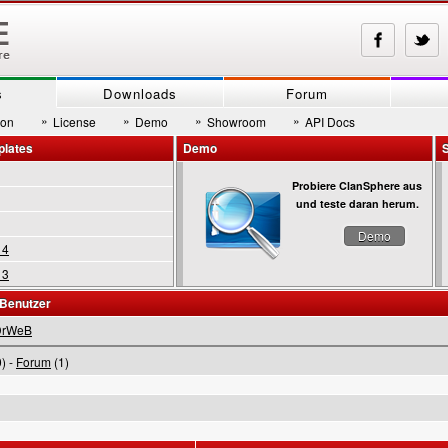
s
Downloads
Forum
»
»
»
»
son
License
Demo
Showroom
API Docs
plates
Demo
Probiere ClanSphere aus
und teste daran herum.
Demo
 4
 3
 Benutzer
DrWeB
) -
Forum
(1)