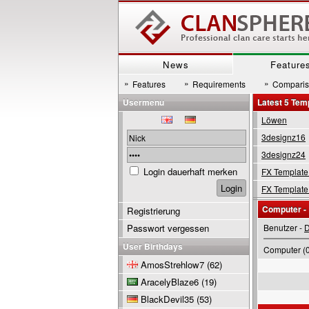
News
Feature
»
»
»
Features
Requirements
Compari
Usermenu
Latest 5 Tem
Löwen
3designz16
3designz24
Login dauerhaft merken
FX Template
FX Template
Computer -
Registrierung
Passwort vergessen
Benutzer -
User Birthdays
Computer (0
AmosStrehlow7
(62)
AracelyBlaze6
(19)
BlackDevil35
(53)