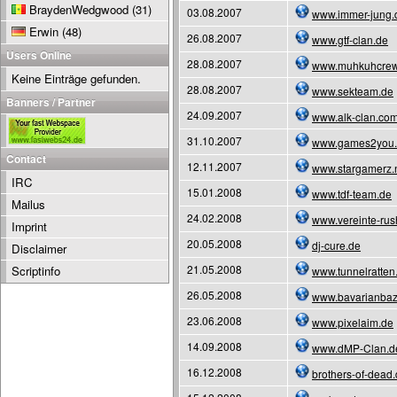
BraydenWedgwood
(31)
03.08.2007
www.immer-jung.
Erwin
(48)
26.08.2007
www.gtf-clan.de
Users Online
28.08.2007
www.muhkuhcrew
Keine Einträge gefunden.
28.08.2007
www.sekteam.de
Banners / Partner
24.09.2007
www.alk-clan.co
31.10.2007
www.games2you
Contact
12.11.2007
www.stargamerz.
IRC
15.01.2008
www.tdf-team.de
Mailus
24.02.2008
www.vereinte-rus
Imprint
20.05.2008
dj-cure.de
Disclaimer
21.05.2008
Scriptinfo
www.tunnelratten
26.05.2008
www.bavarianbaz
23.06.2008
www.pixelaim.de
14.09.2008
www.dMP-Clan.d
16.12.2008
brothers-of-dead