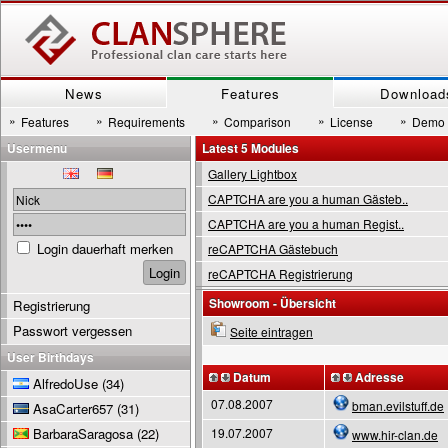
News
Features
Download
»
»
»
»
»
Features
Requirements
Comparison
License
Demo
Usermenu
Latest 5 Modules
Gallery Lightbox
CAPTCHA are you a human Gästeb..
CAPTCHA are you a human Regist..
Login dauerhaft merken
reCAPTCHA Gästebuch
reCAPTCHA Registrierung
Showroom - Übersicht
Registrierung
Passwort vergessen
Seite eintragen
User Birthdays
Datum
Adresse
AlfredoUse
(34)
07.08.2007
bman.evilstuff.de
AsaCarter657
(31)
BarbaraSaragosa
(22)
19.07.2007
www.hir-clan.de