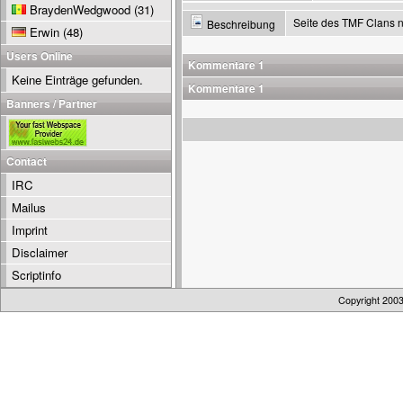
BraydenWedgwood
(31)
Seite des TMF Clans ne
Beschreibung
Erwin
(48)
Users Online
Kommentare 1
Keine Einträge gefunden.
Kommentare 1
Banners / Partner
Contact
IRC
Mailus
Imprint
Disclaimer
Scriptinfo
Copyright 200