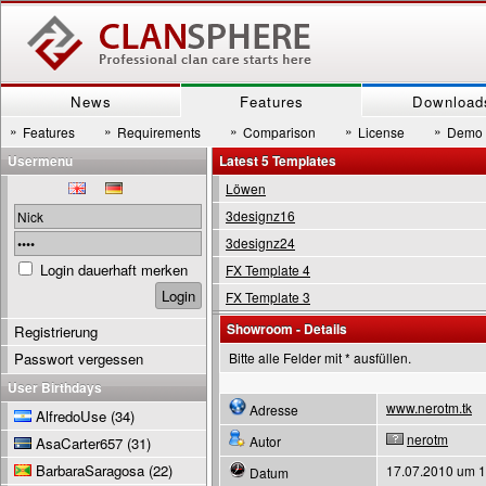
News
Features
Download
»
»
»
»
»
Features
Requirements
Comparison
License
Demo
Usermenu
Latest 5 Templates
Löwen
3designz16
3designz24
Login dauerhaft merken
FX Template 4
FX Template 3
Showroom - Details
Registrierung
Passwort vergessen
Bitte alle Felder mit * ausfüllen.
User Birthdays
www.nerotm.tk
Adresse
AlfredoUse
(34)
nerotm
Autor
AsaCarter657
(31)
BarbaraSaragosa
(22)
17.07.2010 um 1
Datum