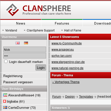
News
Features
Download
»
»
»
Vorstand
ClanSphere Support
Hall of Fame
Usermenu
Latest 5 Showrooms
www.rp-Community.de
www.ansager.eu
sortyx-lan.com/
Login dauerhaft merken
www.stargaming-clan.de
www.natural-gaming.de
Forum - Thema
Registrierung
Passwort vergessen
« Vorheriges Thema
User Birthdays
AlexandraMoose4
(19)
Forum
->
Design
->
Templates
-> {head:bod
bigbaba
(61)
CarrieDummer
(73)
Antworten: 5