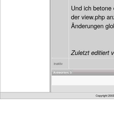
Und ich betone 
der view.php an
Änderungen glo
Zuletzt editiert
Inaktiv
Antworten: 5
Copyright 200