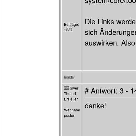
system/core/too
Die Links werde
Beiträge:
sich Änderungen
1237
auswirken. Also
Inaktiv
Siver
# Antwort: 3 - 
Thread-
Ersteller
danke!
Wannabe
poster