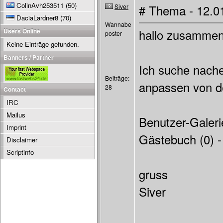
ColinAvh253511
(50)
Siver
# Thema - 12.0
DaciaLardner8
(70)
Wannabe
Users Online
hallo zusammen
poster
Keine Einträge gefunden.
Banners / Partner
Ich suche nacher
Beiträge:
anpassen von den
28
Contact
IRC
Mailus
Benutzer-Galerie
Imprint
Gästebuch (0) - 
Disclaimer
Scriptinfo
gruss
Siver