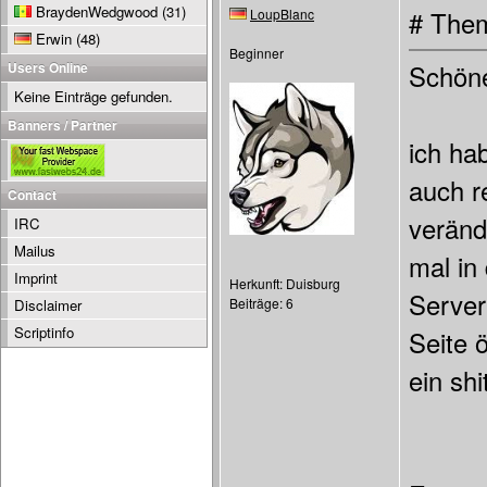
BraydenWedgwood
(31)
LoupBlanc
# Them
Erwin
(48)
Beginner
Users Online
Schöne
Keine Einträge gefunden.
Banners / Partner
ich ha
auch r
Contact
veränd
IRC
Mailus
mal in
Imprint
Herkunft: Duisburg
Server
Beiträge: 6
Disclaimer
Scriptinfo
Seite 
ein shi