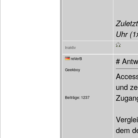
Zuletzt
Uhr (1x
Inaktiv
reVerB
# Antw
Geekboy
Access
und ze
Zugang
Beiträge: 1237
Vergle
dem de