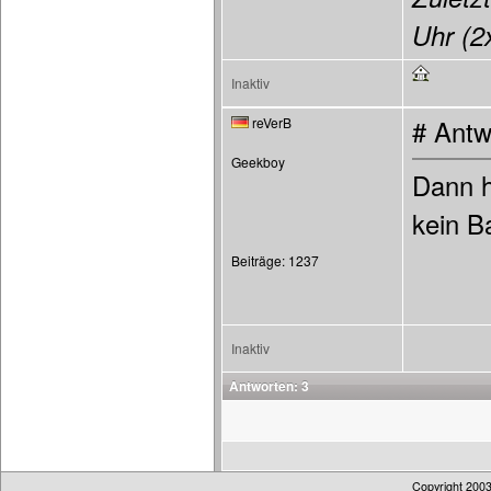
Uhr (2x
Inaktiv
reVerB
# Antw
Geekboy
Dann h
kein Ba
Beiträge: 1237
Inaktiv
Antworten: 3
Copyright 200