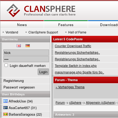
News
Features
Download
»
»
»
Vorstand
ClanSphere Support
Hall of Fame
Usermenu
Latest 5 CodePaste
Counter Download-Traffic
Registrierungs Sicherheitsfrag..
Registrierungs Sicherheitsfrag..
Login dauerhaft merken
Template Switch in index.php
maps/manage.php Spalte fürs Sp..
Forum - Thema
Registrierung
Passwort vergessen
« Vorheriges Thema
User Birthdays
AlfredoUse
(34)
Forum
->
cSphere
->
Allgemein (cSphere)
-
AsaCarter657
(31)
BarbaraSaragosa
(22)
Antworten: 3