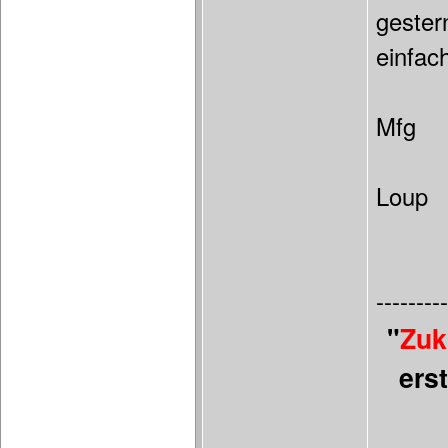
gester
einfach
Mfg
Loup
---------
"
Zuk
ers