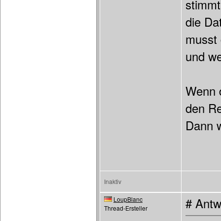
stimmt
die Da
musst 
und we
Wenn d
den Re
Dann w
Inaktiv
LoupBlanc
# Antw
Thread-Ersteller