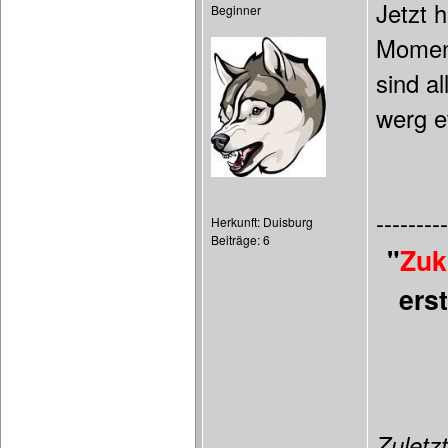
Jetzt 
Beginner
Moment
sind a
werg e
---------
Herkunft: Duisburg
Beiträge: 6
"
Zuk
ers
Zuletzt