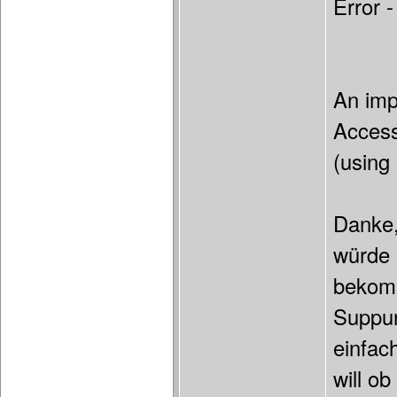
Error 
An imp
Access
(using
Danke,
würde 
bekomm
Suppur
einfac
will ob