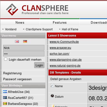
News
Features
Download
»
»
»
Vorstand
ClanSphere Support
Hall of Fame
Usermenu
Latest 5 Showrooms
www.rp-Community.de
www.ansager.eu
sortyx-lan.com/
Login dauerhaft merken
www.stargaming-clan.de
www.natural-gaming.de
DB Templates - Details
Registrierung
Passwort vergessen
Detail genaue Angaben
User Birthdays
3desig
Name
AlfredoUse
(34)
08.03.
Datum
AsaCarter657
(31)
BarbaraSaragosa
(22)
Kategorie