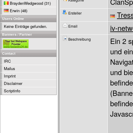
ClanSp
BraydenWedgwood
(31)
Erwin
(48)
Tres
Ersteller
Users Online
iv-net
Keine Einträge gefunden.
Email
Banners / Partner
Ein 2 s
Beschreibung
und ein
Contact
Navigat
IRC
Mailus
und bie
Imprint
befinde
Disclaimer
Scriptinfo
(Banner
befinde
Javascr