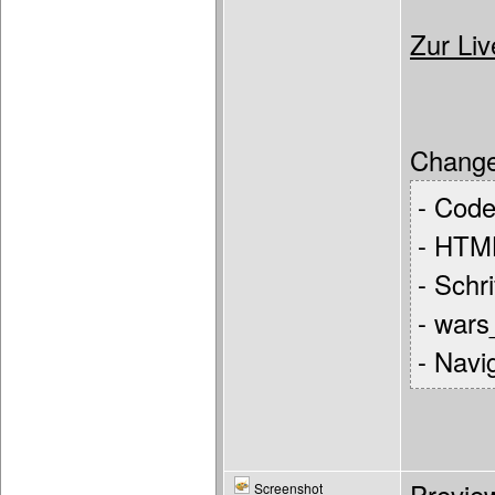
Zur Li
Change
- Code
- HTM
- Schr
- war
- Navi
Screenshot