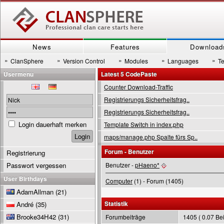
News
Features
Download
»
»
»
»
»
ClanSphere
Version Control
Modules
Languages
T
Usermenu
Latest 5 CodePaste
Counter Download-Traffic
Registrierungs Sicherheitsfrag..
Registrierungs Sicherheitsfrag..
Login dauerhaft merken
Template Switch in index.php
maps/manage.php Spalte fürs Sp..
Forum - Benutzer
Registrierung
Passwort vergessen
Benutzer -
pHaeno*
User Birthdays
Computer
(1) - Forum (1405)
AdamAllman
(21)
Statistik
André
(35)
Brooke34H42
(31)
Forumbeiträge
1405 ( 0.07 Bei