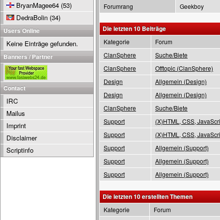
BryanMagee64
(53)
Forumrang
Geekboy
DedraBolin
(34)
Die letzten 10 Beiträge
Users Online
Kategorie
Forum
Keine Einträge gefunden.
ClanSphere
Suche/Biete
Banners / Partner
ClanSphere
Offtopic (ClanSphere)
Design
Allgemein (Design)
Contact
Design
Allgemein (Design)
IRC
ClanSphere
Suche/Biete
Mailus
Support
(X)HTML, CSS, JavaScri
Imprint
Support
(X)HTML, CSS, JavaScri
Disclaimer
Support
Allgemein (Support)
Scriptinfo
Support
Allgemein (Support)
Support
Allgemein (Support)
Die letzten 10 erstellten Themen
Kategorie
Forum