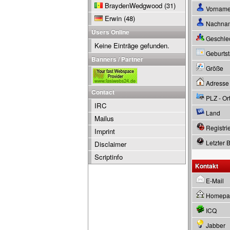
BraydenWedgwood
(31)
Vornam
Erwin
(48)
Nachna
Users Online
Geschle
Keine Einträge gefunden.
Geburtsta
Banners / Partner
Größe
Adresse
Contact
PLZ - Or
IRC
Land
Mailus
Registrie
Imprint
Letzter 
Disclaimer
Scriptinfo
Kontakt
E-Mail
Homepa
ICQ
Jabber