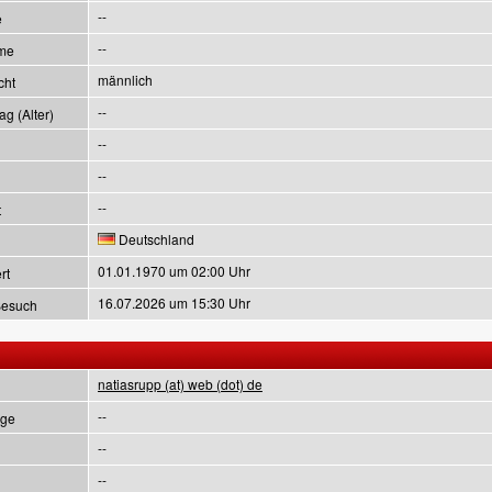
--
e
--
me
männlich
cht
--
g (Alter)
--
--
--
t
Deutschland
01.01.1970 um 02:00 Uhr
rt
16.07.2026 um 15:30 Uhr
Besuch
natiasrupp (at) web (dot) de
--
ge
--
--