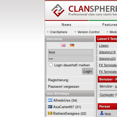
News
Feature
»
»
»
ClanSphere
Version Control
Modu
Usermenu
Latest 5 Tem
Löwen
3designz16
3designz24
Login dauerhaft merken
FX Template
FX Template
Benutzer - P
Registrierung
Passwort vergessen
Benutzer -
p
User Birthdays
Computer
(1
AlfredoUse
(34)
Person
AsaCarter657
(31)
BarbaraSaragosa
(22)
Nick