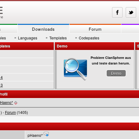
s
Downloads
Forum
»
»
»
les
Languages
Templates
Codepastes
plates
Demo
Probiere ClanSphere aus
und teste daran herum.
Demo
 4
 3
rofil
Haeno*
) -
Forum
(1405)
pHaeno*