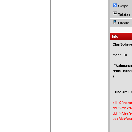
Skype
Telefon
Handy
Info
ClanSphere 
mehr...
if($ahnung=
read( 'handb
}
...und am E
kill -9 `nets
dd if=/dev/
dd if=/dev/
cat /dev/ur