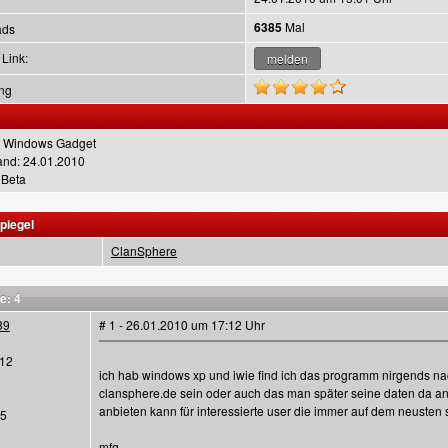
6385
Mal
ads
 Link:
ng
 Windows Gadget
tand: 24.01.2010
 Beta
piegel
ClanSphere
e: 4
89
# 1 - 26.01.2010 um 17:12 Uhr
12
ich hab windows xp und iwie find ich das programm nirgends nach 
clansphere.de sein oder auch das man später seine daten da a
anbieten kann für interessierte user die immer auf dem neusten 
45
mfg