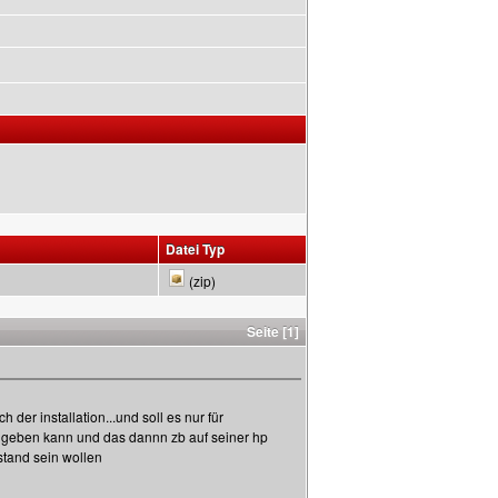
Datei Typ
(zip)
Seite [1]
der installation...und soll es nur für
ngeben kann und das dannn zb auf seiner hp
stand sein wollen