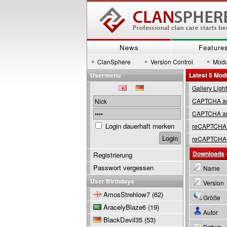
News
Feature
»
»
»
ClanSphere
Version Control
Modu
Usermenu
Latest 5 Mod
Gallery Ligh
CAPTCHA are
CAPTCHA are
Login dauerhaft merken
reCAPTCHA 
reCAPTCHA 
Downloads
Registrierung
Passwort vergessen
Name
User Birthdays
Version
AmosStrehlow7
(62)
Größe
AracelyBlaze6
(19)
Autor
BlackDevil35
(53)
Datum