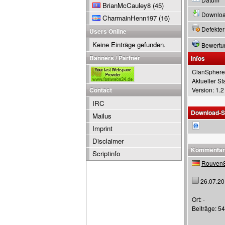
BrianMcCauley8
(45)
Downlo
CharmainHenn197
(16)
Defekter
Users Online
Keine Einträge gefunden.
Bewertu
Banners / Partner
Infos
ClanSphere
Aktueller S
Contact
Version: 1.2
IRC
Download-S
Mailus
Imprint
Disclaimer
Kommentar
Scriptinfo
Rouven
26.07.20
Ort: -
Beiträge: 5