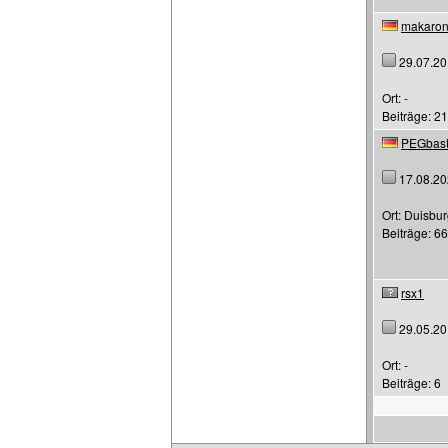
makaron
29.07.20
Ort: -
Beiträge: 21
PEGbast
17.08.20
Ort: Duisbu
Beiträge: 66
rsx1
29.05.20
Ort: -
Beiträge: 6