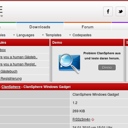
s
Downloads
Forum
»
»
»
les
Languages
Templates
Codepastes
ules
Demo
tbox
Probiere ClanSphere aus
 you a human Gästeb..
und teste daran herum.
 you a human Regist..
Demo
Gästebuch
Registrierung
-
ClanSphere
- ClanSphere Windows Gadget
ClanSphere Windows Gadget
1.2
269 KiB
Fr33z3m4n
24.01.2010 um 15:01 Uhr