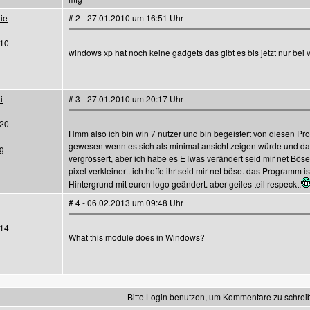
ie
# 2 - 27.01.2010 um 16:51 Uhr
10
windows xp hat noch keine gadgets das gibt es bis jetzt nur bei
i
# 3 - 27.01.2010 um 20:17 Uhr
20
Hmm also ich bin win 7 nutzer und bin begeistert von diesen Pro
gewesen wenn es sich als minimal ansicht zeigen würde und da
rg
vergrössert, aber ich habe es ETwas verändert seid mir net Böse
pixel verkleinert. ich hoffe ihr seid mir net böse. das Programm
Hintergrund mit euren logo geändert. aber geiles teil respeckt.
# 4 - 06.02.2013 um 09:48 Uhr
14
What this module does in Windows?
Bitte Login benutzen, um Kommentare zu schrei