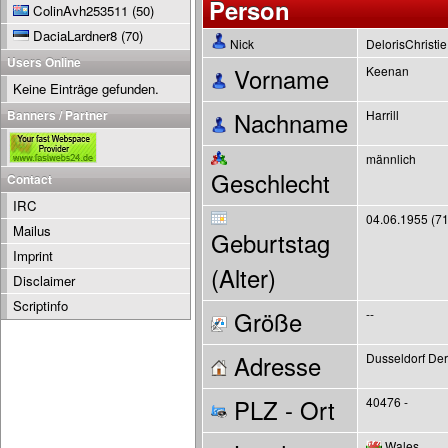
Person
ColinAvh253511
(50)
DaciaLardner8
(70)
Nick
DelorisChristi
Users Online
Vorname
Keenan
Keine Einträge gefunden.
Banners / Partner
Nachname
Harrill
männlich
Geschlecht
Contact
IRC
04.06.1955 (71
Mailus
Geburtstag
Imprint
(Alter)
Disclaimer
Scriptinfo
Größe
--
Adresse
Dusseldorf Der
PLZ - Ort
40476 -
Wales