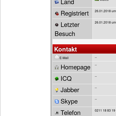
Land
Registriert
26.01.2018 um
Letzter
26.01.2018 um
Besuch
Kontakt
--
E-Mail
Homepage
--
ICQ
--
Jabber
--
Skype
--
Telefon
0211 18 83 19