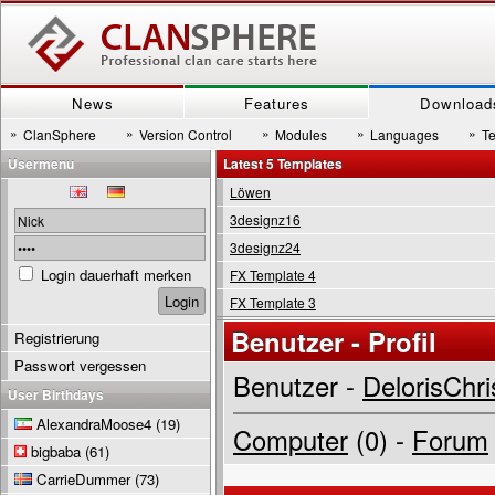
News
Features
Download
»
»
»
»
»
ClanSphere
Version Control
Modules
Languages
T
Usermenu
Latest 5 Templates
Löwen
3designz16
3designz24
Login dauerhaft merken
FX Template 4
FX Template 3
Benutzer - Profil
Registrierung
Passwort vergessen
Benutzer -
DelorisChri
User Birthdays
AlexandraMoose4
(19)
Computer
(0) -
Forum
bigbaba
(61)
CarrieDummer
(73)